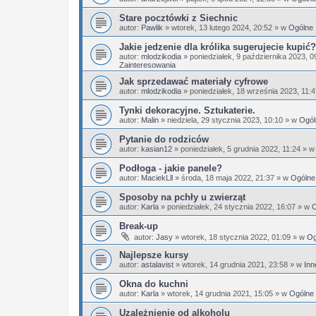
Stare pocztówki z Siechnic
autor:
Pawlik
»
wtorek, 13 lutego 2024, 20:52
» w
Ogólne
Jakie jedzenie dla królika sugerujecie kupić?
autor:
mlodzikodia
»
poniedziałek, 9 października 2023, 0
Zainteresowania
Jak sprzedawać materiały cyfrowe
autor:
mlodzikodia
»
poniedziałek, 18 września 2023, 11:
Tynki dekoracyjne. Sztukaterie.
autor:
Malin
»
niedziela, 29 stycznia 2023, 10:10
» w
Ogól
Pytanie do rodziców
autor:
kasian12
»
poniedziałek, 5 grudnia 2022, 11:24
» 
Podłoga - jakie panele?
autor:
MaciekLll
»
środa, 18 maja 2022, 21:37
» w
Ogólne
Sposoby na pchły u zwierząt
autor:
Karla
»
poniedziałek, 24 stycznia 2022, 16:07
» w
O
Break-up
autor:
Jasy
»
wtorek, 18 stycznia 2022, 01:09
» w
Og
Najlepsze kursy
autor:
astalavist
»
wtorek, 14 grudnia 2021, 23:58
» w
Inn
Okna do kuchni
autor:
Karla
»
wtorek, 14 grudnia 2021, 15:05
» w
Ogólne
Uzależnienie od alkoholu