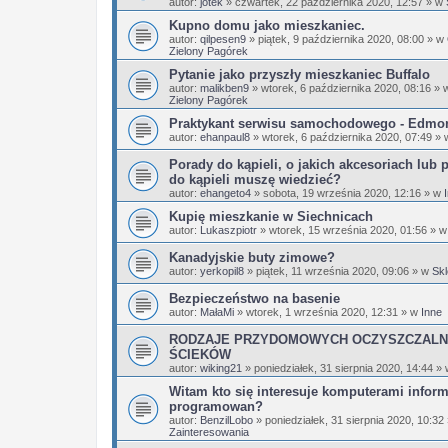
autor:
jotek
»
czwartek, 22 października 2020, 12:57
» w
Kupno domu jako mieszkaniec.
autor:
qilpesen9
»
piątek, 9 października 2020, 08:00
» w
Zielony Pagórek
Pytanie jako przyszły mieszkaniec Buffalo
autor:
malikben9
»
wtorek, 6 października 2020, 08:16
» 
Zielony Pagórek
Praktykant serwisu samochodowego - Edmo
autor:
ehanpaul8
»
wtorek, 6 października 2020, 07:49
» 
Porady do kąpieli, o jakich akcesoriach lub 
do kąpieli muszę wiedzieć?
autor:
ehangeto4
»
sobota, 19 września 2020, 12:16
» w
Kupię mieszkanie w Siechnicach
autor:
Lukaszpiotr
»
wtorek, 15 września 2020, 01:56
» 
Kanadyjskie buty zimowe?
autor:
yerkopil8
»
piątek, 11 września 2020, 09:06
» w
Skl
Bezpieczeństwo na basenie
autor:
MałaMi
»
wtorek, 1 września 2020, 12:31
» w
Inne
RODZAJE PRZYDOMOWYCH OCZYSZCZALN
ŚCIEKÓW
autor:
wiking21
»
poniedziałek, 31 sierpnia 2020, 14:44
»
Witam kto się interesuje komputerami infor
programowan?
autor:
BenzilLobo
»
poniedziałek, 31 sierpnia 2020, 10:32
Zainteresowania