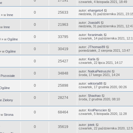
0
27191
czwartek, 4 listopada 2021, 18:49
ne
autor:
ehangeto4
0
25633
niedziela, 31 października 2021, 23:1
» w
Inne
autor:
JoasiaN
0
21963
niedziela, 31 października 2021, 12:4
 w
Inne
autor:
foranimals
0
33795
czwartek, 14 października 2021, 12:1
9
» w
Ogólne
autor:
JThomas89
0
30419
poniedziałek, 2 sierpnia 2021, 13:47
» w
Ogólne
autor:
Karla
0
25427
czwartek, 22 lipca 2021, 14:17
autor:
NatkaPietruszki
0
34848
środa, 17 lutego 2021, 14:24
w
Pozostałe
autor:
wiktoria88
0
25898
czwartek, 17 grudnia 2020, 00:26
Ogólne
autor:
Shaohao
0
28274
środa, 2 grudnia 2020, 08:10
e Zielony
autor:
KrolPierscien
0
68464
czwartek, 5 listopada 2020, 11:28
 w
Strona
autor:
jotek
0
35619
czwartek, 22 października 2020, 12:5