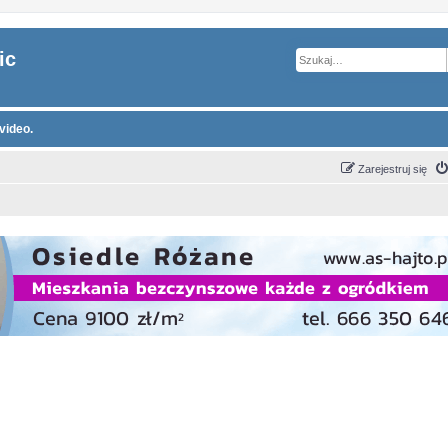
ic
video.
Zarejestruj się