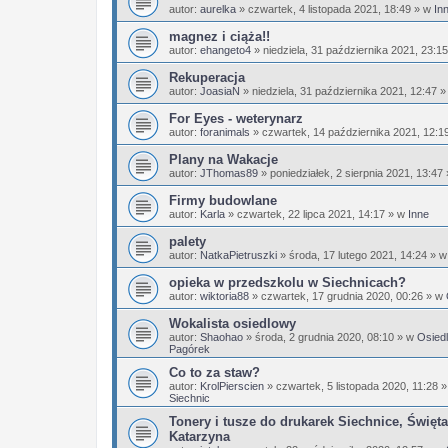
autor:
aurelka
»
czwartek, 4 listopada 2021, 18:49
» w
In
magnez i ciąża!!
autor:
ehangeto4
»
niedziela, 31 października 2021, 23:15
Rekuperacja
autor:
JoasiaN
»
niedziela, 31 października 2021, 12:47
»
For Eyes - weterynarz
autor:
foranimals
»
czwartek, 14 października 2021, 12:1
Plany na Wakacje
autor:
JThomas89
»
poniedziałek, 2 sierpnia 2021, 13:47
Firmy budowlane
autor:
Karla
»
czwartek, 22 lipca 2021, 14:17
» w
Inne
palety
autor:
NatkaPietruszki
»
środa, 17 lutego 2021, 14:24
» 
opieka w przedszkolu w Siechnicach?
autor:
wiktoria88
»
czwartek, 17 grudnia 2020, 00:26
» w
Wokalista osiedlowy
autor:
Shaohao
»
środa, 2 grudnia 2020, 08:10
» w
Osiedl
Pagórek
Co to za staw?
autor:
KrolPierscien
»
czwartek, 5 listopada 2020, 11:28
»
Siechnic
Tonery i tusze do drukarek Siechnice, Święta
Katarzyna