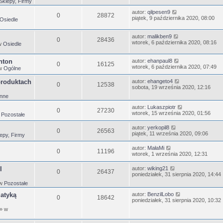
Sklepy, Firmy
autor:
qilpesen9
0
28872
piątek, 9 października 2020, 08:00
Osiedle
autor:
malikben9
0
28436
wtorek, 6 października 2020, 08:16
w
Osiedle
nton
autor:
ehanpaul8
0
16125
wtorek, 6 października 2020, 07:49
w
Ogólne
produktach
autor:
ehangeto4
0
12538
sobota, 19 września 2020, 12:16
Inne
autor:
Lukaszpiotr
0
27230
wtorek, 15 września 2020, 01:56
w
Pozostałe
autor:
yerkopil8
0
26563
piątek, 11 września 2020, 09:06
epy, Firmy
autor:
MałaMi
0
11196
wtorek, 1 września 2020, 12:31
I
autor:
wiking21
0
26437
poniedziałek, 31 sierpnia 2020, 14:44
 w
Pozostałe
matyką
autor:
BenzilLobo
0
18642
poniedziałek, 31 sierpnia 2020, 10:32
» w