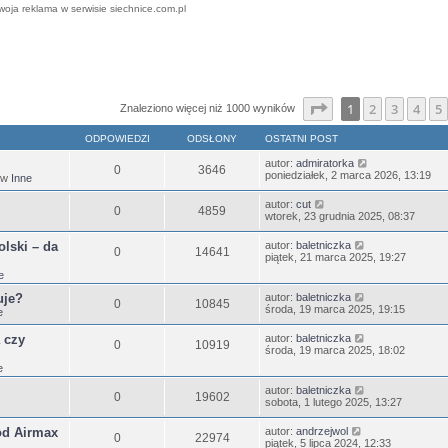
woja reklama w serwisie siechnice.com.pl
ansowane
Strona
1
z
25
1
2
3
4
5
Znaleziono więcej niż 1000 wyników
ODPOWIEDZI
ODSŁONY
OSTATNI POST
autor:
admiratorka
0
3646
poniedziałek, 2 marca 2026, 13:19
 w
Inne
autor:
cut
0
4859
wtorek, 23 grudnia 2025, 08:37
lski – da
autor:
baletniczka
0
14641
piątek, 21 marca 2025, 19:27
e
uje?
autor:
baletniczka
0
10845
środa, 19 marca 2025, 19:15
e
 czy
autor:
baletniczka
0
10919
środa, 19 marca 2025, 18:02
e
autor:
baletniczka
0
19602
sobota, 1 lutego 2025, 13:27
od Airmax
autor:
andrzejwol
0
22974
piątek, 5 lipca 2024, 12:33