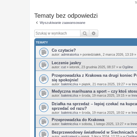
T
Tematy bez odpowiedzi
Wyszukiwanie zaawansowane
Szukaj
Wyszukiwanie zaaw
TEMATY
Co czytacie?
autor:
admiratorka
»
poniedziałek, 2 marca 2026, 13:19
»
Leczenie jaskry
autor:
cut
»
wtorek, 23 grudnia 2025, 08:37
» w
Ogólne
Przeprowadzka z Krakowa na drugi koniec Po
się spokojnie!
autor:
baletniczka
»
piątek, 21 marca 2025, 19:27
» w
Inn
Medyczna marihuana a sport – czy ktoś stos
autor:
baletniczka
»
środa, 19 marca 2025, 19:15
» w
Inn
Działka na sprzedaż – lepiej czekać na kupca
sprzedać od razu?
autor:
baletniczka
»
środa, 19 marca 2025, 18:02
» w
Inn
Przeprowadzka do Krakowa
autor:
baletniczka
»
sobota, 1 lutego 2025, 13:27
» w
Inne
Bezprzewodowy światłowód w Siechnicach 
autor:
andrzejwol
»
piątek, 5 lipca 2024, 12:33
» w
Ogólne