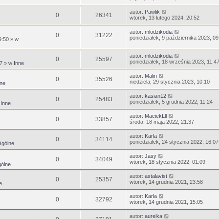
autor:
Pawlik
0
26341
wtorek, 13 lutego 2024, 20:52
autor:
mlodzikodia
0
31222
poniedziałek, 9 października 2023, 09
9:50
» w
autor:
mlodzikodia
0
25597
poniedziałek, 18 września 2023, 11:4
47
» w
Inne
autor:
Malin
0
35526
niedziela, 29 stycznia 2023, 10:10
ne
autor:
kasian12
0
25483
poniedziałek, 5 grudnia 2022, 11:24
w
Inne
autor:
MaciekLll
0
33857
środa, 18 maja 2022, 21:37
autor:
Karla
0
34114
poniedziałek, 24 stycznia 2022, 16:07
gólne
autor:
Jasy
0
34049
wtorek, 18 stycznia 2022, 01:09
ólne
autor:
astalavist
0
25357
wtorek, 14 grudnia 2021, 23:58
e
autor:
Karla
0
32792
wtorek, 14 grudnia 2021, 15:05
autor:
aurelka