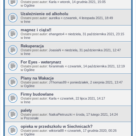
Ostatni post autor:
Karla
«
wtorek, 14 grudnia 2021, 15:05
w
Ogólne
Uzależnienie od alkoholu
Ostatni post autor:
aurelka
«
czwartek, 4 listopada 2021, 18:49
w
Inne
magnez i ciąża!!
Ostatni post autor:
ehangeto4
«
niedziela, 31 października 2021, 23:15
w
Inne
Rekuperacja
Ostatni post autor:
JoasiaN
«
niedziela, 31 października 2021, 12:47
w
Inne
For Eyes - weterynarz
Ostatni post autor:
foranimals
«
czwartek, 14 października 2021, 12:19
w
Ogólne
Plany na Wakacje
Ostatni post autor:
JThomas89
«
poniedziałek, 2 sierpnia 2021, 13:47
w
Ogólne
Firmy budowlane
Ostatni post autor:
Karla
«
czwartek, 22 lipca 2021, 14:17
w
Inne
palety
Ostatni post autor:
NatkaPietruszki
«
środa, 17 lutego 2021, 14:24
w
Pozostałe
opieka w przedszkolu w Siechnicach?
Ostatni post autor:
wiktoria88
«
czwartek, 17 grudnia 2020, 00:26
w
Ogólne