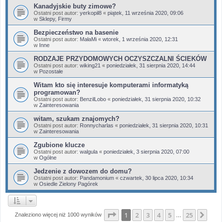
Kanadyjskie buty zimowe?
Ostatni post autor:
yerkopil8
«
piątek, 11 września 2020, 09:06
w
Sklepy, Firmy
Bezpieczeństwo na basenie
Ostatni post autor:
MałaMi
«
wtorek, 1 września 2020, 12:31
w
Inne
RODZAJE PRZYDOMOWYCH OCZYSZCZALNI ŚCIEKÓW
Ostatni post autor:
wiking21
«
poniedziałek, 31 sierpnia 2020, 14:44
w
Pozostałe
Witam kto się interesuje komputerami informatyką
programowan?
Ostatni post autor:
BenzilLobo
«
poniedziałek, 31 sierpnia 2020, 10:32
w
Zainteresowania
witam, szukam znajomych?
Ostatni post autor:
Ronnycharlas
«
poniedziałek, 31 sierpnia 2020, 10:31
w
Zainteresowania
Zgubione klucze
Ostatni post autor:
walgula
«
poniedziałek, 3 sierpnia 2020, 07:00
w
Ogólne
Jedzenie z dowozem do domu?
Ostatni post autor:
Pandamonium
«
czwartek, 30 lipca 2020, 10:34
w
Osiedle Zielony Pagórek
Strona
1
z
25
1
2
3
4
5
25
Nas
Znaleziono więcej niż 1000 wyników
…