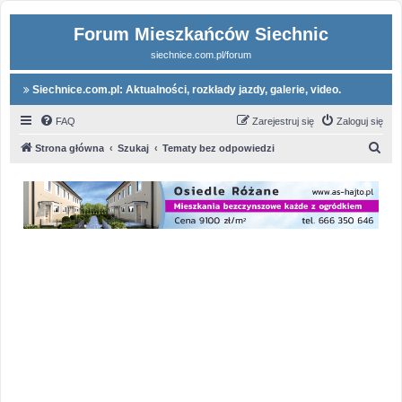
Forum Mieszkańców Siechnic
siechnice.com.pl/forum
Siechnice.com.pl: Aktualności, rozkłady jazdy, galerie, video.
FAQ
Zarejestruj się
Zaloguj się
S
Strona główna
Szukaj
Tematy bez odpowiedzi
z
u
k
a
j