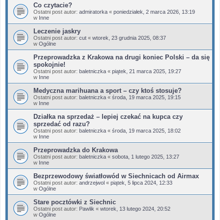
Co czytacie?
Ostatni post autor:
admiratorka
«
poniedziałek, 2 marca 2026, 13:19
w
Inne
Leczenie jaskry
Ostatni post autor:
cut
«
wtorek, 23 grudnia 2025, 08:37
w
Ogólne
Przeprowadzka z Krakowa na drugi koniec Polski – da się
spokojnie!
Ostatni post autor:
baletniczka
«
piątek, 21 marca 2025, 19:27
w
Inne
Medyczna marihuana a sport – czy ktoś stosuje?
Ostatni post autor:
baletniczka
«
środa, 19 marca 2025, 19:15
w
Inne
Działka na sprzedaż – lepiej czekać na kupca czy
sprzedać od razu?
Ostatni post autor:
baletniczka
«
środa, 19 marca 2025, 18:02
w
Inne
Przeprowadzka do Krakowa
Ostatni post autor:
baletniczka
«
sobota, 1 lutego 2025, 13:27
w
Inne
Bezprzewodowy światłowód w Siechnicach od Airmax
Ostatni post autor:
andrzejwol
«
piątek, 5 lipca 2024, 12:33
w
Ogólne
Stare pocztówki z Siechnic
Ostatni post autor:
Pawlik
«
wtorek, 13 lutego 2024, 20:52
w
Ogólne