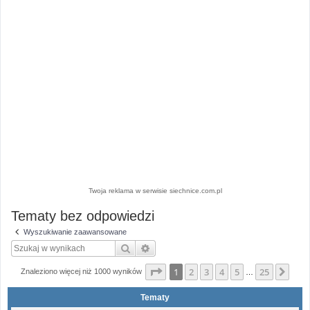
Twoja reklama w serwisie siechnice.com.pl
Tematy bez odpowiedzi
Wyszukiwanie zaawansowane
Szukaj
Wyszukiwanie zaawansowane
Strona
1
z
25
1
2
3
4
5
25
Nas
Znaleziono więcej niż 1000 wyników
…
Tematy