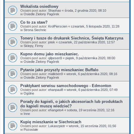
Wokalista osiedlowy
Ostatni post autor:
Shaohao
«
środa, 2 grudnia 2020, 08:10
w
Osiedle Zielony Pagórek
Co to za staw?
Ostatni post autor:
KrolPierscien
«
czwartek, 5 listopada 2020, 11:28
w
Strona Siechnic
Tonery i tusze do drukarek Siechnice, Święta Katarzyna
Ostatni post autor:
jotek
«
czwartek, 22 października 2020, 12:57
w
Sklepy, Firmy
Kupno domu jako mieszkaniec.
Ostatni post autor:
qilpesen9
«
piątek, 9 października 2020, 08:00
w
Osiedle Zielony Pagórek
Pytanie jako przyszły mieszkaniec Buffalo
Ostatni post autor:
malikben9
«
wtorek, 6 października 2020, 08:16
w
Osiedle Zielony Pagórek
Praktykant serwisu samochodowego - Edmonton
Ostatni post autor:
ehanpaul8
«
wtorek, 6 października 2020, 07:49
w
Ogólne
Porady do kąpieli, o jakich akcesoriach lub produktach
do kąpieli muszę wiedzieć?
Ostatni post autor:
ehangeto4
«
sobota, 19 września 2020, 12:16
w
Inne
Kupię mieszkanie w Siechnicach
Ostatni post autor:
Lukaszpiotr
«
wtorek, 15 września 2020, 01:56
w
Pozostałe