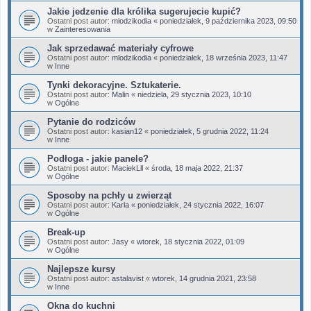
Jakie jedzenie dla królika sugerujecie kupić?
Ostatni post autor:
mlodzikodia
«
poniedziałek, 9 października 2023, 09:50
w
Zainteresowania
Jak sprzedawać materiały cyfrowe
Ostatni post autor:
mlodzikodia
«
poniedziałek, 18 września 2023, 11:47
w
Inne
Tynki dekoracyjne. Sztukaterie.
Ostatni post autor:
Malin
«
niedziela, 29 stycznia 2023, 10:10
w
Ogólne
Pytanie do rodziców
Ostatni post autor:
kasian12
«
poniedziałek, 5 grudnia 2022, 11:24
w
Inne
Podłoga - jakie panele?
Ostatni post autor:
MaciekLll
«
środa, 18 maja 2022, 21:37
w
Ogólne
Sposoby na pchły u zwierząt
Ostatni post autor:
Karla
«
poniedziałek, 24 stycznia 2022, 16:07
w
Ogólne
Break-up
Ostatni post autor:
Jasy
«
wtorek, 18 stycznia 2022, 01:09
w
Ogólne
Najlepsze kursy
Ostatni post autor:
astalavist
«
wtorek, 14 grudnia 2021, 23:58
w
Inne
Okna do kuchni