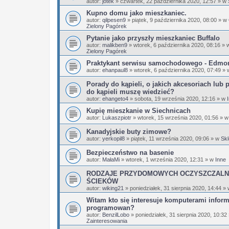
autor:
jotek
»
czwartek, 22 października 2020, 12:57
» w
Kupno domu jako mieszkaniec.
autor:
qilpesen9
»
piątek, 9 października 2020, 08:00
» w
Zielony Pagórek
Pytanie jako przyszły mieszkaniec Buffalo
autor:
malikben9
»
wtorek, 6 października 2020, 08:16
» 
Zielony Pagórek
Praktykant serwisu samochodowego - Edmo
autor:
ehanpaul8
»
wtorek, 6 października 2020, 07:49
» 
Porady do kąpieli, o jakich akcesoriach lub 
do kąpieli muszę wiedzieć?
autor:
ehangeto4
»
sobota, 19 września 2020, 12:16
» w
Kupię mieszkanie w Siechnicach
autor:
Lukaszpiotr
»
wtorek, 15 września 2020, 01:56
» 
Kanadyjskie buty zimowe?
autor:
yerkopil8
»
piątek, 11 września 2020, 09:06
» w
Skl
Bezpieczeństwo na basenie
autor:
MałaMi
»
wtorek, 1 września 2020, 12:31
» w
Inne
RODZAJE PRZYDOMOWYCH OCZYSZCZALN
ŚCIEKÓW
autor:
wiking21
»
poniedziałek, 31 sierpnia 2020, 14:44
»
Witam kto się interesuje komputerami infor
programowan?
autor:
BenzilLobo
»
poniedziałek, 31 sierpnia 2020, 10:32
Zainteresowania