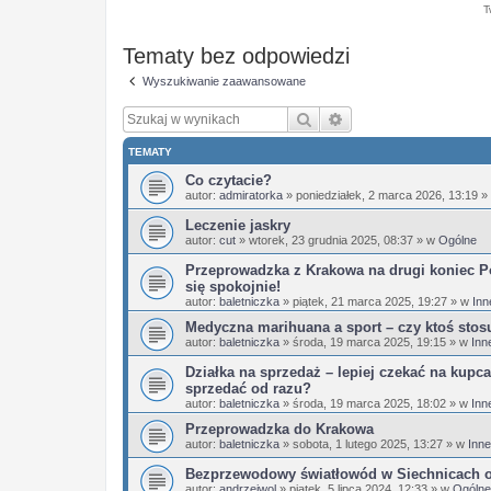
T
Tematy bez odpowiedzi
Wyszukiwanie zaawansowane
Szukaj
Wyszukiwanie zaaw
TEMATY
Co czytacie?
autor:
admiratorka
»
poniedziałek, 2 marca 2026, 13:19
»
Leczenie jaskry
autor:
cut
»
wtorek, 23 grudnia 2025, 08:37
» w
Ogólne
Przeprowadzka z Krakowa na drugi koniec Po
się spokojnie!
autor:
baletniczka
»
piątek, 21 marca 2025, 19:27
» w
Inn
Medyczna marihuana a sport – czy ktoś stos
autor:
baletniczka
»
środa, 19 marca 2025, 19:15
» w
Inn
Działka na sprzedaż – lepiej czekać na kupca
sprzedać od razu?
autor:
baletniczka
»
środa, 19 marca 2025, 18:02
» w
Inn
Przeprowadzka do Krakowa
autor:
baletniczka
»
sobota, 1 lutego 2025, 13:27
» w
Inne
Bezprzewodowy światłowód w Siechnicach 
autor:
andrzejwol
»
piątek, 5 lipca 2024, 12:33
» w
Ogólne