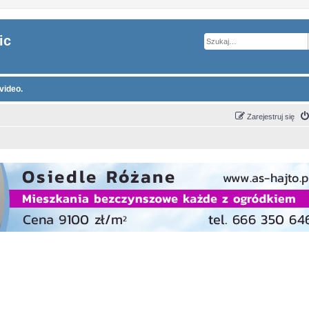
ic
video.
Zarejestruj się