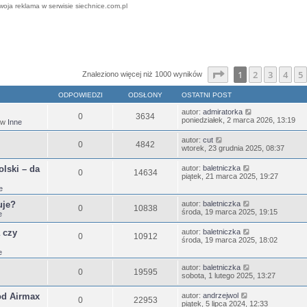
woja reklama w serwisie siechnice.com.pl
ansowane
Strona
1
z
25
1
2
3
4
5
Znaleziono więcej niż 1000 wyników
ODPOWIEDZI
ODSŁONY
OSTATNI POST
autor:
admiratorka
0
3634
poniedziałek, 2 marca 2026, 13:19
 w
Inne
autor:
cut
0
4842
wtorek, 23 grudnia 2025, 08:37
lski – da
autor:
baletniczka
0
14634
piątek, 21 marca 2025, 19:27
e
uje?
autor:
baletniczka
0
10838
środa, 19 marca 2025, 19:15
e
 czy
autor:
baletniczka
0
10912
środa, 19 marca 2025, 18:02
e
autor:
baletniczka
0
19595
sobota, 1 lutego 2025, 13:27
od Airmax
autor:
andrzejwol
0
22953
piątek, 5 lipca 2024, 12:33