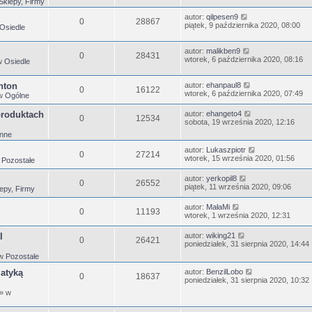
Sklepy, Firmy
autor:
qilpesen9
0
28867
piątek, 9 października 2020, 08:00
Osiedle
autor:
malikben9
0
28431
wtorek, 6 października 2020, 08:16
w
Osiedle
nton
autor:
ehanpaul8
0
16122
wtorek, 6 października 2020, 07:49
w
Ogólne
produktach
autor:
ehangeto4
0
12534
sobota, 19 września 2020, 12:16
Inne
autor:
Lukaszpiotr
0
27214
wtorek, 15 września 2020, 01:56
w
Pozostałe
autor:
yerkopil8
0
26552
piątek, 11 września 2020, 09:06
epy, Firmy
autor:
MałaMi
0
11193
wtorek, 1 września 2020, 12:31
I
autor:
wiking21
0
26421
poniedziałek, 31 sierpnia 2020, 14:44
 w
Pozostałe
matyką
autor:
BenzilLobo
0
18637
poniedziałek, 31 sierpnia 2020, 10:32
» w