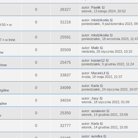
autor:
Pawlik
0
26327
wtorek, 13 lutego 2024, 20:52
autor:
mlodzikodia
0
31216
poniedziałek, 9 października 2023, 09
9:50
» w
autor:
mlodzikodia
0
25591
poniedziałek, 18 września 2023, 11:4
47
» w
Inne
autor:
Malin
0
35509
niedziela, 29 stycznia 2023, 10:10
ne
autor:
kasian12
0
25475
poniedziałek, 5 grudnia 2022, 11:24
w
Inne
autor:
MaciekLll
0
33837
środa, 18 maja 2022, 21:37
autor:
Karla
0
34099
poniedziałek, 24 stycznia 2022, 16:07
gólne
autor:
Jasy
0
34034
wtorek, 18 stycznia 2022, 01:09
ólne
autor:
astalavist
0
25350
wtorek, 14 grudnia 2021, 23:58
e
autor:
Karla
0
32777
wtorek, 14 grudnia 2021, 15:05
autor:
aurelka