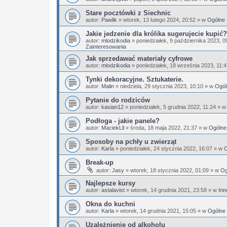
Stare pocztówki z Siechnic
autor:
Pawlik
»
wtorek, 13 lutego 2024, 20:52
» w
Ogólne
Jakie jedzenie dla królika sugerujecie kupić?
autor:
mlodzikodia
»
poniedziałek, 9 października 2023, 0
Zainteresowania
Jak sprzedawać materiały cyfrowe
autor:
mlodzikodia
»
poniedziałek, 18 września 2023, 11:
Tynki dekoracyjne. Sztukaterie.
autor:
Malin
»
niedziela, 29 stycznia 2023, 10:10
» w
Ogól
Pytanie do rodziców
autor:
kasian12
»
poniedziałek, 5 grudnia 2022, 11:24
» 
Podłoga - jakie panele?
autor:
MaciekLll
»
środa, 18 maja 2022, 21:37
» w
Ogólne
Sposoby na pchły u zwierząt
autor:
Karla
»
poniedziałek, 24 stycznia 2022, 16:07
» w
O
Break-up
autor:
Jasy
»
wtorek, 18 stycznia 2022, 01:09
» w
Og
Najlepsze kursy
autor:
astalavist
»
wtorek, 14 grudnia 2021, 23:58
» w
Inn
Okna do kuchni
autor:
Karla
»
wtorek, 14 grudnia 2021, 15:05
» w
Ogólne
Uzależnienie od alkoholu