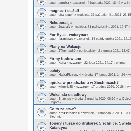
autor:
aurelka
»
czwartek, 4 listopada 2021, 18:49
» w
In
magnez i ciąża!!
autor:
ehangeto4
»
niedziela, 31 października 2021, 23:15
Rekuperacja
autor:
JoasiaN
»
niedziela, 31 października 2021, 12:47
»
For Eyes - weterynarz
autor:
foranimals
»
czwartek, 14 października 2021, 12:1
Plany na Wakacje
autor:
JThomas89
»
poniedziałek, 2 sierpnia 2021, 13:47
Firmy budowlane
autor:
Karla
»
czwartek, 22 lipca 2021, 14:17
» w
Inne
palety
autor:
NatkaPietruszki
»
środa, 17 lutego 2021, 14:24
» 
opieka w przedszkolu w Siechnicach?
autor:
wiktoria88
»
czwartek, 17 grudnia 2020, 00:26
» w
Wokalista osiedlowy
autor:
Shaohao
»
środa, 2 grudnia 2020, 08:10
» w
Osiedl
Pagórek
Co to za staw?
autor:
KrolPierscien
»
czwartek, 5 listopada 2020, 11:28
»
Siechnic
Tonery i tusze do drukarek Siechnice, Święta
Katarzyna