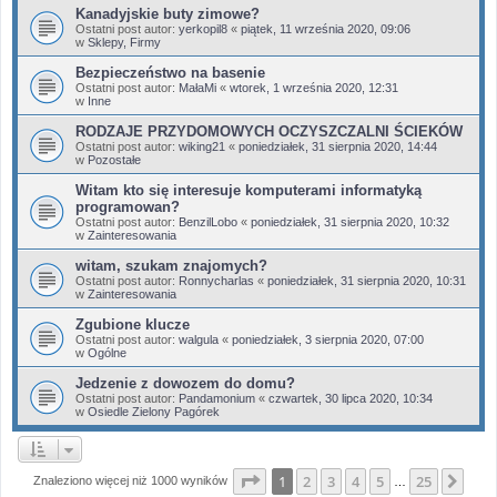
Kanadyjskie buty zimowe?
Ostatni post autor:
yerkopil8
«
piątek, 11 września 2020, 09:06
w
Sklepy, Firmy
Bezpieczeństwo na basenie
Ostatni post autor:
MałaMi
«
wtorek, 1 września 2020, 12:31
w
Inne
RODZAJE PRZYDOMOWYCH OCZYSZCZALNI ŚCIEKÓW
Ostatni post autor:
wiking21
«
poniedziałek, 31 sierpnia 2020, 14:44
w
Pozostałe
Witam kto się interesuje komputerami informatyką
programowan?
Ostatni post autor:
BenzilLobo
«
poniedziałek, 31 sierpnia 2020, 10:32
w
Zainteresowania
witam, szukam znajomych?
Ostatni post autor:
Ronnycharlas
«
poniedziałek, 31 sierpnia 2020, 10:31
w
Zainteresowania
Zgubione klucze
Ostatni post autor:
walgula
«
poniedziałek, 3 sierpnia 2020, 07:00
w
Ogólne
Jedzenie z dowozem do domu?
Ostatni post autor:
Pandamonium
«
czwartek, 30 lipca 2020, 10:34
w
Osiedle Zielony Pagórek
Strona
1
z
25
1
2
3
4
5
25
Nas
Znaleziono więcej niż 1000 wyników
…