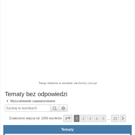
Twoja reklama w serwisie siechnice.com.pl
Tematy bez odpowiedzi
Wyszukiwanie zaawansowane
Szukaj
Wyszukiwanie zaawansowane
Strona
1
z
25
1
2
3
4
5
25
Nas
Znaleziono więcej niż 1000 wyników
…
Tematy