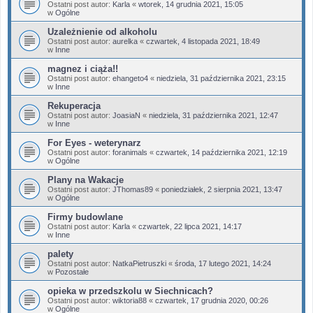
Ostatni post autor:
Karla
«
wtorek, 14 grudnia 2021, 15:05
w
Ogólne
Uzależnienie od alkoholu
Ostatni post autor:
aurelka
«
czwartek, 4 listopada 2021, 18:49
w
Inne
magnez i ciąża!!
Ostatni post autor:
ehangeto4
«
niedziela, 31 października 2021, 23:15
w
Inne
Rekuperacja
Ostatni post autor:
JoasiaN
«
niedziela, 31 października 2021, 12:47
w
Inne
For Eyes - weterynarz
Ostatni post autor:
foranimals
«
czwartek, 14 października 2021, 12:19
w
Ogólne
Plany na Wakacje
Ostatni post autor:
JThomas89
«
poniedziałek, 2 sierpnia 2021, 13:47
w
Ogólne
Firmy budowlane
Ostatni post autor:
Karla
«
czwartek, 22 lipca 2021, 14:17
w
Inne
palety
Ostatni post autor:
NatkaPietruszki
«
środa, 17 lutego 2021, 14:24
w
Pozostałe
opieka w przedszkolu w Siechnicach?
Ostatni post autor:
wiktoria88
«
czwartek, 17 grudnia 2020, 00:26
w
Ogólne