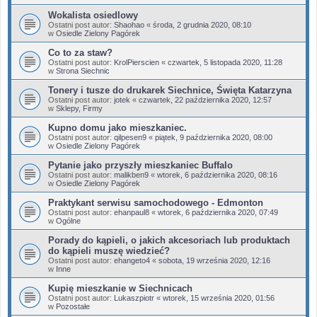
Wokalista osiedlowy
Ostatni post autor:
Shaohao
«
środa, 2 grudnia 2020, 08:10
w
Osiedle Zielony Pagórek
Co to za staw?
Ostatni post autor:
KrolPierscien
«
czwartek, 5 listopada 2020, 11:28
w
Strona Siechnic
Tonery i tusze do drukarek Siechnice, Święta Katarzyna
Ostatni post autor:
jotek
«
czwartek, 22 października 2020, 12:57
w
Sklepy, Firmy
Kupno domu jako mieszkaniec.
Ostatni post autor:
qilpesen9
«
piątek, 9 października 2020, 08:00
w
Osiedle Zielony Pagórek
Pytanie jako przyszły mieszkaniec Buffalo
Ostatni post autor:
malikben9
«
wtorek, 6 października 2020, 08:16
w
Osiedle Zielony Pagórek
Praktykant serwisu samochodowego - Edmonton
Ostatni post autor:
ehanpaul8
«
wtorek, 6 października 2020, 07:49
w
Ogólne
Porady do kąpieli, o jakich akcesoriach lub produktach
do kąpieli muszę wiedzieć?
Ostatni post autor:
ehangeto4
«
sobota, 19 września 2020, 12:16
w
Inne
Kupię mieszkanie w Siechnicach
Ostatni post autor:
Lukaszpiotr
«
wtorek, 15 września 2020, 01:56
w
Pozostałe