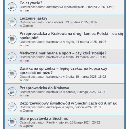
Co czytacie?
Ostatni post autor:
admiratorka
«
poniedziałek, 2 marca 2026, 13:19
w
Inne
Leczenie jaskry
Ostatni post autor:
cut
«
wtorek, 23 grudnia 2025, 08:37
w
Ogólne
Przeprowadzka z Krakowa na drugi koniec Polski – da się
spokojnie!
Ostatni post autor:
baletniczka
«
piątek, 21 marca 2025, 19:27
w
Inne
Medyczna marihuana a sport – czy ktoś stosuje?
Ostatni post autor:
baletniczka
«
środa, 19 marca 2025, 19:15
w
Inne
Działka na sprzedaż – lepiej czekać na kupca czy
sprzedać od razu?
Ostatni post autor:
baletniczka
«
środa, 19 marca 2025, 18:02
w
Inne
Przeprowadzka do Krakowa
Ostatni post autor:
baletniczka
«
sobota, 1 lutego 2025, 13:27
w
Inne
Bezprzewodowy światłowód w Siechnicach od Airmax
Ostatni post autor:
andrzejwol
«
piątek, 5 lipca 2024, 12:33
w
Ogólne
Stare pocztówki z Siechnic
Ostatni post autor:
Pawlik
«
wtorek, 13 lutego 2024, 20:52
w
Ogólne