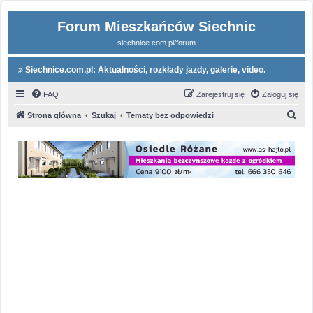
Forum Mieszkańców Siechnic
siechnice.com.pl/forum
Siechnice.com.pl: Aktualności, rozkłady jazdy, galerie, video.
FAQ
Zarejestruj się
Zaloguj się
S
Strona główna
Szukaj
Tematy bez odpowiedzi
z
u
k
a
j