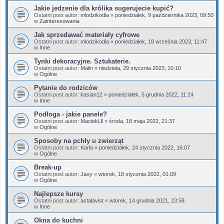
Jakie jedzenie dla królika sugerujecie kupić?
Ostatni post autor:
mlodzikodia
«
poniedziałek, 9 października 2023, 09:50
w
Zainteresowania
Jak sprzedawać materiały cyfrowe
Ostatni post autor:
mlodzikodia
«
poniedziałek, 18 września 2023, 11:47
w
Inne
Tynki dekoracyjne. Sztukaterie.
Ostatni post autor:
Malin
«
niedziela, 29 stycznia 2023, 10:10
w
Ogólne
Pytanie do rodziców
Ostatni post autor:
kasian12
«
poniedziałek, 5 grudnia 2022, 11:24
w
Inne
Podłoga - jakie panele?
Ostatni post autor:
MaciekLll
«
środa, 18 maja 2022, 21:37
w
Ogólne
Sposoby na pchły u zwierząt
Ostatni post autor:
Karla
«
poniedziałek, 24 stycznia 2022, 16:07
w
Ogólne
Break-up
Ostatni post autor:
Jasy
«
wtorek, 18 stycznia 2022, 01:09
w
Ogólne
Najlepsze kursy
Ostatni post autor:
astalavist
«
wtorek, 14 grudnia 2021, 23:58
w
Inne
Okna do kuchni