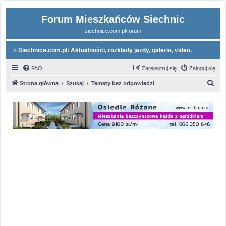
Forum Mieszkańców Siechnic
siechnice.com.pl/forum
Siechnice.com.pl: Aktualności, rozkłady jazdy, galerie, video.
FAQ
Zarejestruj się
Zaloguj się
S
Strona główna
Szukaj
Tematy bez odpowiedzi
z
u
k
a
j