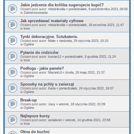
Jakie jedzenie dla królika sugerujecie kupić?
Ostatni post autor:
mlodzikodia
«
poniedziałek, 9 października 2023, 09:50
w
Zainteresowania
Jak sprzedawać materiały cyfrowe
Ostatni post autor:
mlodzikodia
«
poniedziałek, 18 września 2023, 11:47
w
Inne
Tynki dekoracyjne. Sztukaterie.
Ostatni post autor:
Malin
«
niedziela, 29 stycznia 2023, 10:10
w
Ogólne
Pytanie do rodziców
Ostatni post autor:
kasian12
«
poniedziałek, 5 grudnia 2022, 11:24
w
Inne
Podłoga - jakie panele?
Ostatni post autor:
MaciekLll
«
środa, 18 maja 2022, 21:37
w
Ogólne
Sposoby na pchły u zwierząt
Ostatni post autor:
Karla
«
poniedziałek, 24 stycznia 2022, 16:07
w
Ogólne
Break-up
Ostatni post autor:
Jasy
«
wtorek, 18 stycznia 2022, 01:09
w
Ogólne
Najlepsze kursy
Ostatni post autor:
astalavist
«
wtorek, 14 grudnia 2021, 23:58
w
Inne
Okna do kuchni