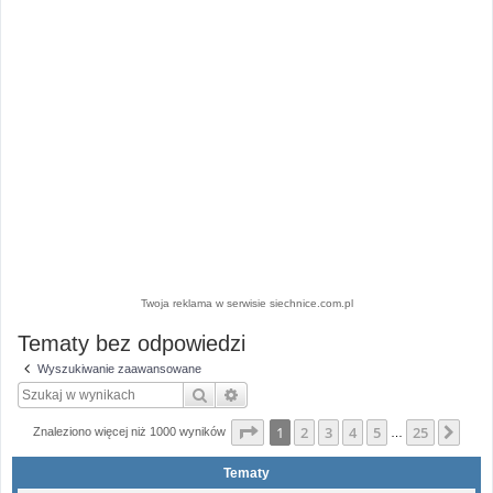
Twoja reklama w serwisie siechnice.com.pl
Tematy bez odpowiedzi
Wyszukiwanie zaawansowane
Szukaj
Wyszukiwanie zaawansowane
Strona
1
z
25
1
2
3
4
5
25
Nas
Znaleziono więcej niż 1000 wyników
…
Tematy