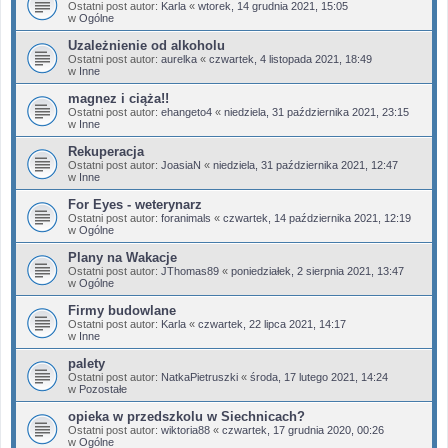
Ostatni post autor:
Karla
«
wtorek, 14 grudnia 2021, 15:05
w
Ogólne
Uzależnienie od alkoholu
Ostatni post autor:
aurelka
«
czwartek, 4 listopada 2021, 18:49
w
Inne
magnez i ciąża!!
Ostatni post autor:
ehangeto4
«
niedziela, 31 października 2021, 23:15
w
Inne
Rekuperacja
Ostatni post autor:
JoasiaN
«
niedziela, 31 października 2021, 12:47
w
Inne
For Eyes - weterynarz
Ostatni post autor:
foranimals
«
czwartek, 14 października 2021, 12:19
w
Ogólne
Plany na Wakacje
Ostatni post autor:
JThomas89
«
poniedziałek, 2 sierpnia 2021, 13:47
w
Ogólne
Firmy budowlane
Ostatni post autor:
Karla
«
czwartek, 22 lipca 2021, 14:17
w
Inne
palety
Ostatni post autor:
NatkaPietruszki
«
środa, 17 lutego 2021, 14:24
w
Pozostałe
opieka w przedszkolu w Siechnicach?
Ostatni post autor:
wiktoria88
«
czwartek, 17 grudnia 2020, 00:26
w
Ogólne