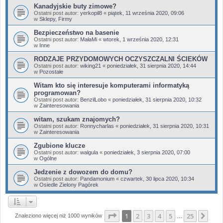
Kanadyjskie buty zimowe?
Ostatni post autor:
yerkopil8
«
piątek, 11 września 2020, 09:06
w
Sklepy, Firmy
Bezpieczeństwo na basenie
Ostatni post autor:
MałaMi
«
wtorek, 1 września 2020, 12:31
w
Inne
RODZAJE PRZYDOMOWYCH OCZYSZCZALNI ŚCIEKÓW
Ostatni post autor:
wiking21
«
poniedziałek, 31 sierpnia 2020, 14:44
w
Pozostałe
Witam kto się interesuje komputerami informatyką
programowan?
Ostatni post autor:
BenzilLobo
«
poniedziałek, 31 sierpnia 2020, 10:32
w
Zainteresowania
witam, szukam znajomych?
Ostatni post autor:
Ronnycharlas
«
poniedziałek, 31 sierpnia 2020, 10:31
w
Zainteresowania
Zgubione klucze
Ostatni post autor:
walgula
«
poniedziałek, 3 sierpnia 2020, 07:00
w
Ogólne
Jedzenie z dowozem do domu?
Ostatni post autor:
Pandamonium
«
czwartek, 30 lipca 2020, 10:34
w
Osiedle Zielony Pagórek
Strona
1
z
25
1
2
3
4
5
25
Nas
Znaleziono więcej niż 1000 wyników
…