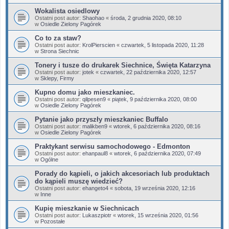
Wokalista osiedlowy
Ostatni post autor:
Shaohao
«
środa, 2 grudnia 2020, 08:10
w
Osiedle Zielony Pagórek
Co to za staw?
Ostatni post autor:
KrolPierscien
«
czwartek, 5 listopada 2020, 11:28
w
Strona Siechnic
Tonery i tusze do drukarek Siechnice, Święta Katarzyna
Ostatni post autor:
jotek
«
czwartek, 22 października 2020, 12:57
w
Sklepy, Firmy
Kupno domu jako mieszkaniec.
Ostatni post autor:
qilpesen9
«
piątek, 9 października 2020, 08:00
w
Osiedle Zielony Pagórek
Pytanie jako przyszły mieszkaniec Buffalo
Ostatni post autor:
malikben9
«
wtorek, 6 października 2020, 08:16
w
Osiedle Zielony Pagórek
Praktykant serwisu samochodowego - Edmonton
Ostatni post autor:
ehanpaul8
«
wtorek, 6 października 2020, 07:49
w
Ogólne
Porady do kąpieli, o jakich akcesoriach lub produktach
do kąpieli muszę wiedzieć?
Ostatni post autor:
ehangeto4
«
sobota, 19 września 2020, 12:16
w
Inne
Kupię mieszkanie w Siechnicach
Ostatni post autor:
Lukaszpiotr
«
wtorek, 15 września 2020, 01:56
w
Pozostałe