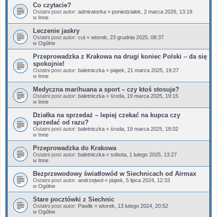
Co czytacie?
Ostatni post autor:
admiratorka
«
poniedziałek, 2 marca 2026, 13:19
w
Inne
Leczenie jaskry
Ostatni post autor:
cut
«
wtorek, 23 grudnia 2025, 08:37
w
Ogólne
Przeprowadzka z Krakowa na drugi koniec Polski – da się
spokojnie!
Ostatni post autor:
baletniczka
«
piątek, 21 marca 2025, 19:27
w
Inne
Medyczna marihuana a sport – czy ktoś stosuje?
Ostatni post autor:
baletniczka
«
środa, 19 marca 2025, 19:15
w
Inne
Działka na sprzedaż – lepiej czekać na kupca czy
sprzedać od razu?
Ostatni post autor:
baletniczka
«
środa, 19 marca 2025, 18:02
w
Inne
Przeprowadzka do Krakowa
Ostatni post autor:
baletniczka
«
sobota, 1 lutego 2025, 13:27
w
Inne
Bezprzewodowy światłowód w Siechnicach od Airmax
Ostatni post autor:
andrzejwol
«
piątek, 5 lipca 2024, 12:33
w
Ogólne
Stare pocztówki z Siechnic
Ostatni post autor:
Pawlik
«
wtorek, 13 lutego 2024, 20:52
w
Ogólne