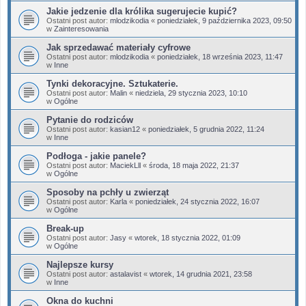
Jakie jedzenie dla królika sugerujecie kupić?
Ostatni post autor:
mlodzikodia
«
poniedziałek, 9 października 2023, 09:50
w
Zainteresowania
Jak sprzedawać materiały cyfrowe
Ostatni post autor:
mlodzikodia
«
poniedziałek, 18 września 2023, 11:47
w
Inne
Tynki dekoracyjne. Sztukaterie.
Ostatni post autor:
Malin
«
niedziela, 29 stycznia 2023, 10:10
w
Ogólne
Pytanie do rodziców
Ostatni post autor:
kasian12
«
poniedziałek, 5 grudnia 2022, 11:24
w
Inne
Podłoga - jakie panele?
Ostatni post autor:
MaciekLll
«
środa, 18 maja 2022, 21:37
w
Ogólne
Sposoby na pchły u zwierząt
Ostatni post autor:
Karla
«
poniedziałek, 24 stycznia 2022, 16:07
w
Ogólne
Break-up
Ostatni post autor:
Jasy
«
wtorek, 18 stycznia 2022, 01:09
w
Ogólne
Najlepsze kursy
Ostatni post autor:
astalavist
«
wtorek, 14 grudnia 2021, 23:58
w
Inne
Okna do kuchni