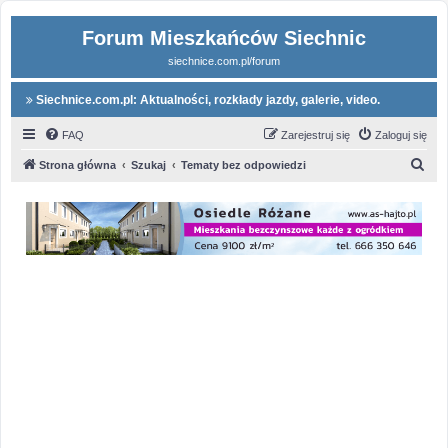
Forum Mieszkańców Siechnic
siechnice.com.pl/forum
Siechnice.com.pl: Aktualności, rozkłady jazdy, galerie, video.
FAQ
Zarejestruj się
Zaloguj się
S
Strona główna
Szukaj
Tematy bez odpowiedzi
z
u
k
a
j