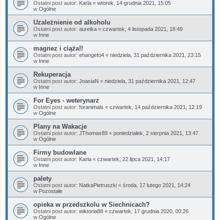
Ostatni post autor:
Karla
«
wtorek, 14 grudnia 2021, 15:05
w
Ogólne
Uzależnienie od alkoholu
Ostatni post autor:
aurelka
«
czwartek, 4 listopada 2021, 18:49
w
Inne
magnez i ciąża!!
Ostatni post autor:
ehangeto4
«
niedziela, 31 października 2021, 23:15
w
Inne
Rekuperacja
Ostatni post autor:
JoasiaN
«
niedziela, 31 października 2021, 12:47
w
Inne
For Eyes - weterynarz
Ostatni post autor:
foranimals
«
czwartek, 14 października 2021, 12:19
w
Ogólne
Plany na Wakacje
Ostatni post autor:
JThomas89
«
poniedziałek, 2 sierpnia 2021, 13:47
w
Ogólne
Firmy budowlane
Ostatni post autor:
Karla
«
czwartek, 22 lipca 2021, 14:17
w
Inne
palety
Ostatni post autor:
NatkaPietruszki
«
środa, 17 lutego 2021, 14:24
w
Pozostałe
opieka w przedszkolu w Siechnicach?
Ostatni post autor:
wiktoria88
«
czwartek, 17 grudnia 2020, 00:26
w
Ogólne