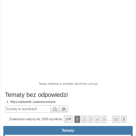
Twoja reklama w serwisie siechnice.com.pl
Tematy bez odpowiedzi
Wyszukiwanie zaawansowane
Szukaj
Wyszukiwanie zaawansowane
Strona
1
z
25
1
2
3
4
5
25
Nas
Znaleziono więcej niż 1000 wyników
…
Tematy