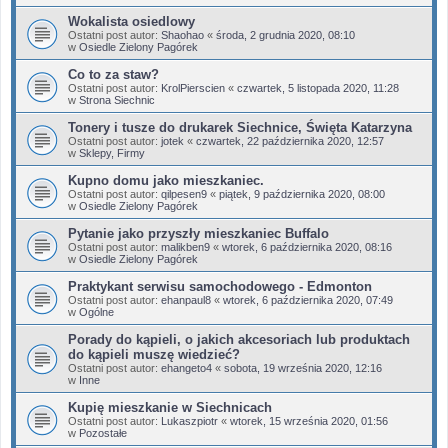
Wokalista osiedlowy
Ostatni post autor:
Shaohao
«
środa, 2 grudnia 2020, 08:10
w
Osiedle Zielony Pagórek
Co to za staw?
Ostatni post autor:
KrolPierscien
«
czwartek, 5 listopada 2020, 11:28
w
Strona Siechnic
Tonery i tusze do drukarek Siechnice, Święta Katarzyna
Ostatni post autor:
jotek
«
czwartek, 22 października 2020, 12:57
w
Sklepy, Firmy
Kupno domu jako mieszkaniec.
Ostatni post autor:
qilpesen9
«
piątek, 9 października 2020, 08:00
w
Osiedle Zielony Pagórek
Pytanie jako przyszły mieszkaniec Buffalo
Ostatni post autor:
malikben9
«
wtorek, 6 października 2020, 08:16
w
Osiedle Zielony Pagórek
Praktykant serwisu samochodowego - Edmonton
Ostatni post autor:
ehanpaul8
«
wtorek, 6 października 2020, 07:49
w
Ogólne
Porady do kąpieli, o jakich akcesoriach lub produktach
do kąpieli muszę wiedzieć?
Ostatni post autor:
ehangeto4
«
sobota, 19 września 2020, 12:16
w
Inne
Kupię mieszkanie w Siechnicach
Ostatni post autor:
Lukaszpiotr
«
wtorek, 15 września 2020, 01:56
w
Pozostałe