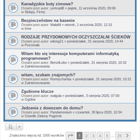
Kanadyjskie buty zimowe?
Ostatni post autor:
yerkopil8
«
piątek, 11 września 2020, 09:06
w
Sklepy, Firmy
Bezpieczeństwo na basenie
Ostatni post autor:
MałaMi
«
wtorek, 1 września 2020, 12:31
w
Inne
RODZAJE PRZYDOMOWYCH OCZYSZCZALNI ŚCIEKÓW
Ostatni post autor:
wiking21
«
poniedziałek, 31 sierpnia 2020, 14:44
w
Pozostałe
Witam kto się interesuje komputerami informatyką
programowan?
Ostatni post autor:
BenzilLobo
«
poniedziałek, 31 sierpnia 2020, 10:32
w
Zainteresowania
witam, szukam znajomych?
Ostatni post autor:
Ronnycharlas
«
poniedziałek, 31 sierpnia 2020, 10:31
w
Zainteresowania
Zgubione klucze
Ostatni post autor:
walgula
«
poniedziałek, 3 sierpnia 2020, 07:00
w
Ogólne
Jedzenie z dowozem do domu?
Ostatni post autor:
Pandamonium
«
czwartek, 30 lipca 2020, 10:34
w
Osiedle Zielony Pagórek
Strona
1
z
25
1
2
3
4
5
25
Nas
Znaleziono więcej niż 1000 wyników
…