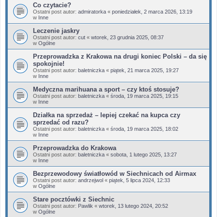
Co czytacie?
Ostatni post autor:
admiratorka
«
poniedziałek, 2 marca 2026, 13:19
w
Inne
Leczenie jaskry
Ostatni post autor:
cut
«
wtorek, 23 grudnia 2025, 08:37
w
Ogólne
Przeprowadzka z Krakowa na drugi koniec Polski – da się
spokojnie!
Ostatni post autor:
baletniczka
«
piątek, 21 marca 2025, 19:27
w
Inne
Medyczna marihuana a sport – czy ktoś stosuje?
Ostatni post autor:
baletniczka
«
środa, 19 marca 2025, 19:15
w
Inne
Działka na sprzedaż – lepiej czekać na kupca czy
sprzedać od razu?
Ostatni post autor:
baletniczka
«
środa, 19 marca 2025, 18:02
w
Inne
Przeprowadzka do Krakowa
Ostatni post autor:
baletniczka
«
sobota, 1 lutego 2025, 13:27
w
Inne
Bezprzewodowy światłowód w Siechnicach od Airmax
Ostatni post autor:
andrzejwol
«
piątek, 5 lipca 2024, 12:33
w
Ogólne
Stare pocztówki z Siechnic
Ostatni post autor:
Pawlik
«
wtorek, 13 lutego 2024, 20:52
w
Ogólne