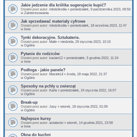
Jakie jedzenie dla królika sugerujecie kupić?
Ostatni post autor:
mlodzikodia
«
poniedziałek, 9 października 2023, 09:50
w
Zainteresowania
Jak sprzedawać materiały cyfrowe
Ostatni post autor:
mlodzikodia
«
poniedziałek, 18 września 2023, 11:47
w
Inne
Tynki dekoracyjne. Sztukaterie.
Ostatni post autor:
Malin
«
niedziela, 29 stycznia 2023, 10:10
w
Ogólne
Pytanie do rodziców
Ostatni post autor:
kasian12
«
poniedziałek, 5 grudnia 2022, 11:24
w
Inne
Podłoga - jakie panele?
Ostatni post autor:
MaciekLll
«
środa, 18 maja 2022, 21:37
w
Ogólne
Sposoby na pchły u zwierząt
Ostatni post autor:
Karla
«
poniedziałek, 24 stycznia 2022, 16:07
w
Ogólne
Break-up
Ostatni post autor:
Jasy
«
wtorek, 18 stycznia 2022, 01:09
w
Ogólne
Najlepsze kursy
Ostatni post autor:
astalavist
«
wtorek, 14 grudnia 2021, 23:58
w
Inne
Okna do kuchni