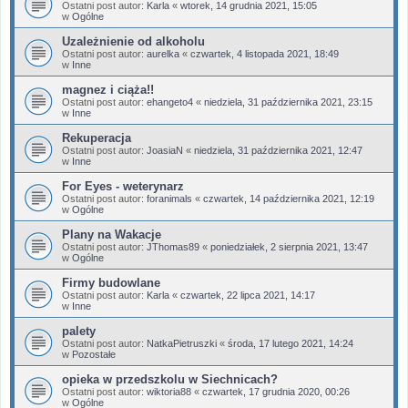
Ostatni post autor:
Karla
«
wtorek, 14 grudnia 2021, 15:05
w
Ogólne
Uzależnienie od alkoholu
Ostatni post autor:
aurelka
«
czwartek, 4 listopada 2021, 18:49
w
Inne
magnez i ciąża!!
Ostatni post autor:
ehangeto4
«
niedziela, 31 października 2021, 23:15
w
Inne
Rekuperacja
Ostatni post autor:
JoasiaN
«
niedziela, 31 października 2021, 12:47
w
Inne
For Eyes - weterynarz
Ostatni post autor:
foranimals
«
czwartek, 14 października 2021, 12:19
w
Ogólne
Plany na Wakacje
Ostatni post autor:
JThomas89
«
poniedziałek, 2 sierpnia 2021, 13:47
w
Ogólne
Firmy budowlane
Ostatni post autor:
Karla
«
czwartek, 22 lipca 2021, 14:17
w
Inne
palety
Ostatni post autor:
NatkaPietruszki
«
środa, 17 lutego 2021, 14:24
w
Pozostałe
opieka w przedszkolu w Siechnicach?
Ostatni post autor:
wiktoria88
«
czwartek, 17 grudnia 2020, 00:26
w
Ogólne