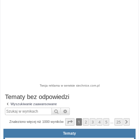
Twoja reklama w serwisie siechnice.com.pl
Tematy bez odpowiedzi
Wyszukiwanie zaawansowane
Szukaj
Wyszukiwanie zaawansowane
Strona
1
z
25
1
2
3
4
5
25
Nas
Znaleziono więcej niż 1000 wyników
…
Tematy