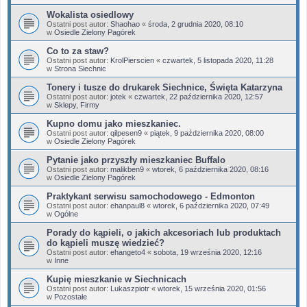
Wokalista osiedlowy
Ostatni post autor:
Shaohao
«
środa, 2 grudnia 2020, 08:10
w
Osiedle Zielony Pagórek
Co to za staw?
Ostatni post autor:
KrolPierscien
«
czwartek, 5 listopada 2020, 11:28
w
Strona Siechnic
Tonery i tusze do drukarek Siechnice, Święta Katarzyna
Ostatni post autor:
jotek
«
czwartek, 22 października 2020, 12:57
w
Sklepy, Firmy
Kupno domu jako mieszkaniec.
Ostatni post autor:
qilpesen9
«
piątek, 9 października 2020, 08:00
w
Osiedle Zielony Pagórek
Pytanie jako przyszły mieszkaniec Buffalo
Ostatni post autor:
malikben9
«
wtorek, 6 października 2020, 08:16
w
Osiedle Zielony Pagórek
Praktykant serwisu samochodowego - Edmonton
Ostatni post autor:
ehanpaul8
«
wtorek, 6 października 2020, 07:49
w
Ogólne
Porady do kąpieli, o jakich akcesoriach lub produktach
do kąpieli muszę wiedzieć?
Ostatni post autor:
ehangeto4
«
sobota, 19 września 2020, 12:16
w
Inne
Kupię mieszkanie w Siechnicach
Ostatni post autor:
Lukaszpiotr
«
wtorek, 15 września 2020, 01:56
w
Pozostałe