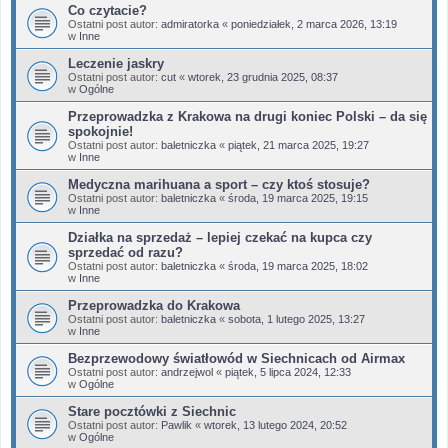
Co czytacie?
Ostatni post autor:
admiratorka
«
poniedziałek, 2 marca 2026, 13:19
w
Inne
Leczenie jaskry
Ostatni post autor:
cut
«
wtorek, 23 grudnia 2025, 08:37
w
Ogólne
Przeprowadzka z Krakowa na drugi koniec Polski – da się
spokojnie!
Ostatni post autor:
baletniczka
«
piątek, 21 marca 2025, 19:27
w
Inne
Medyczna marihuana a sport – czy ktoś stosuje?
Ostatni post autor:
baletniczka
«
środa, 19 marca 2025, 19:15
w
Inne
Działka na sprzedaż – lepiej czekać na kupca czy
sprzedać od razu?
Ostatni post autor:
baletniczka
«
środa, 19 marca 2025, 18:02
w
Inne
Przeprowadzka do Krakowa
Ostatni post autor:
baletniczka
«
sobota, 1 lutego 2025, 13:27
w
Inne
Bezprzewodowy światłowód w Siechnicach od Airmax
Ostatni post autor:
andrzejwol
«
piątek, 5 lipca 2024, 12:33
w
Ogólne
Stare pocztówki z Siechnic
Ostatni post autor:
Pawlik
«
wtorek, 13 lutego 2024, 20:52
w
Ogólne