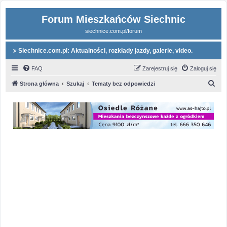
Forum Mieszkańców Siechnic
siechnice.com.pl/forum
Siechnice.com.pl: Aktualności, rozkłady jazdy, galerie, video.
FAQ
Zarejestruj się
Zaloguj się
S
Strona główna
Szukaj
Tematy bez odpowiedzi
z
u
k
a
j