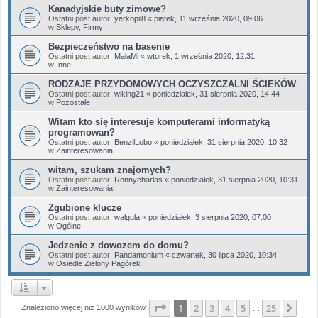
Kanadyjskie buty zimowe?
Ostatni post autor:
yerkopil8
«
piątek, 11 września 2020, 09:06
w
Sklepy, Firmy
Bezpieczeństwo na basenie
Ostatni post autor:
MałaMi
«
wtorek, 1 września 2020, 12:31
w
Inne
RODZAJE PRZYDOMOWYCH OCZYSZCZALNI ŚCIEKÓW
Ostatni post autor:
wiking21
«
poniedziałek, 31 sierpnia 2020, 14:44
w
Pozostałe
Witam kto się interesuje komputerami informatyką
programowan?
Ostatni post autor:
BenzilLobo
«
poniedziałek, 31 sierpnia 2020, 10:32
w
Zainteresowania
witam, szukam znajomych?
Ostatni post autor:
Ronnycharlas
«
poniedziałek, 31 sierpnia 2020, 10:31
w
Zainteresowania
Zgubione klucze
Ostatni post autor:
walgula
«
poniedziałek, 3 sierpnia 2020, 07:00
w
Ogólne
Jedzenie z dowozem do domu?
Ostatni post autor:
Pandamonium
«
czwartek, 30 lipca 2020, 10:34
w
Osiedle Zielony Pagórek
Strona
1
z
25
1
2
3
4
5
25
Nas
Znaleziono więcej niż 1000 wyników
…