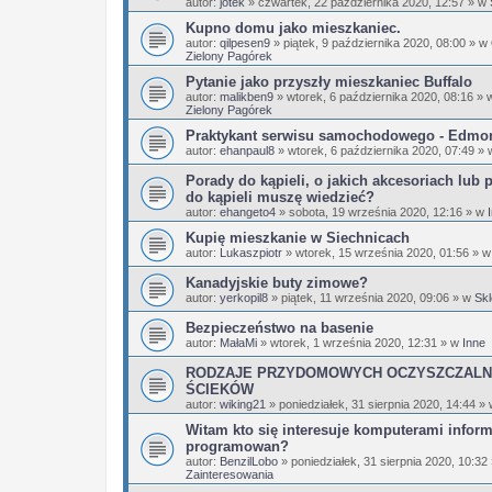
autor:
jotek
»
czwartek, 22 października 2020, 12:57
» w
Kupno domu jako mieszkaniec.
autor:
qilpesen9
»
piątek, 9 października 2020, 08:00
» w
Zielony Pagórek
Pytanie jako przyszły mieszkaniec Buffalo
autor:
malikben9
»
wtorek, 6 października 2020, 08:16
» 
Zielony Pagórek
Praktykant serwisu samochodowego - Edmo
autor:
ehanpaul8
»
wtorek, 6 października 2020, 07:49
» 
Porady do kąpieli, o jakich akcesoriach lub 
do kąpieli muszę wiedzieć?
autor:
ehangeto4
»
sobota, 19 września 2020, 12:16
» w
Kupię mieszkanie w Siechnicach
autor:
Lukaszpiotr
»
wtorek, 15 września 2020, 01:56
» 
Kanadyjskie buty zimowe?
autor:
yerkopil8
»
piątek, 11 września 2020, 09:06
» w
Skl
Bezpieczeństwo na basenie
autor:
MałaMi
»
wtorek, 1 września 2020, 12:31
» w
Inne
RODZAJE PRZYDOMOWYCH OCZYSZCZALN
ŚCIEKÓW
autor:
wiking21
»
poniedziałek, 31 sierpnia 2020, 14:44
»
Witam kto się interesuje komputerami infor
programowan?
autor:
BenzilLobo
»
poniedziałek, 31 sierpnia 2020, 10:32
Zainteresowania