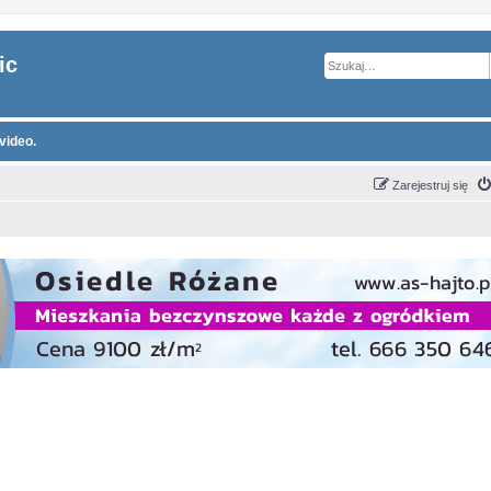
ic
video.
Zarejestruj się