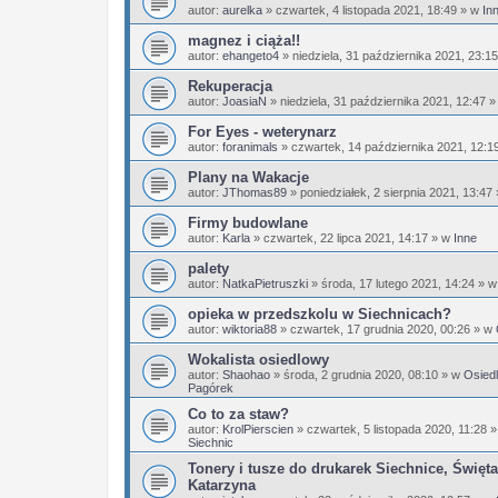
autor:
aurelka
»
czwartek, 4 listopada 2021, 18:49
» w
In
magnez i ciąża!!
autor:
ehangeto4
»
niedziela, 31 października 2021, 23:15
Rekuperacja
autor:
JoasiaN
»
niedziela, 31 października 2021, 12:47
»
For Eyes - weterynarz
autor:
foranimals
»
czwartek, 14 października 2021, 12:1
Plany na Wakacje
autor:
JThomas89
»
poniedziałek, 2 sierpnia 2021, 13:47
Firmy budowlane
autor:
Karla
»
czwartek, 22 lipca 2021, 14:17
» w
Inne
palety
autor:
NatkaPietruszki
»
środa, 17 lutego 2021, 14:24
» 
opieka w przedszkolu w Siechnicach?
autor:
wiktoria88
»
czwartek, 17 grudnia 2020, 00:26
» w
Wokalista osiedlowy
autor:
Shaohao
»
środa, 2 grudnia 2020, 08:10
» w
Osiedl
Pagórek
Co to za staw?
autor:
KrolPierscien
»
czwartek, 5 listopada 2020, 11:28
»
Siechnic
Tonery i tusze do drukarek Siechnice, Święta
Katarzyna