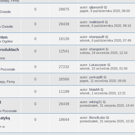
Sklepy, Firmy
autor:
qilpesen9
0
28875
piątek, 9 października 2020, 08:00
Osiedle
autor:
malikben9
0
28439
wtorek, 6 października 2020, 08:16
w
Osiedle
nton
autor:
ehanpaul8
0
16126
wtorek, 6 października 2020, 07:49
w
Ogólne
produktach
autor:
ehangeto4
0
12541
sobota, 19 września 2020, 12:16
Inne
autor:
Lukaszpiotr
0
27232
wtorek, 15 września 2020, 01:56
w
Pozostałe
autor:
yerkopil8
0
26566
piątek, 11 września 2020, 09:06
epy, Firmy
autor:
MałaMi
0
11199
wtorek, 1 września 2020, 12:31
I
autor:
wiking21
0
26439
poniedziałek, 31 sierpnia 2020, 14:44
 w
Pozostałe
matyką
autor:
BenzilLobo
0
18644
poniedziałek, 31 sierpnia 2020, 10:32
» w