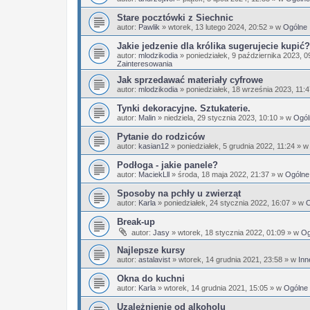
Stare pocztówki z Siechnic
autor:
Pawlik
»
wtorek, 13 lutego 2024, 20:52
» w
Ogólne
Jakie jedzenie dla królika sugerujecie kupić?
autor:
mlodzikodia
»
poniedziałek, 9 października 2023, 0
Zainteresowania
Jak sprzedawać materiały cyfrowe
autor:
mlodzikodia
»
poniedziałek, 18 września 2023, 11:
Tynki dekoracyjne. Sztukaterie.
autor:
Malin
»
niedziela, 29 stycznia 2023, 10:10
» w
Ogól
Pytanie do rodziców
autor:
kasian12
»
poniedziałek, 5 grudnia 2022, 11:24
» 
Podłoga - jakie panele?
autor:
MaciekLll
»
środa, 18 maja 2022, 21:37
» w
Ogólne
Sposoby na pchły u zwierząt
autor:
Karla
»
poniedziałek, 24 stycznia 2022, 16:07
» w
O
Break-up
autor:
Jasy
»
wtorek, 18 stycznia 2022, 01:09
» w
Og
Najlepsze kursy
autor:
astalavist
»
wtorek, 14 grudnia 2021, 23:58
» w
Inn
Okna do kuchni
autor:
Karla
»
wtorek, 14 grudnia 2021, 15:05
» w
Ogólne
Uzależnienie od alkoholu