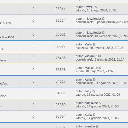
autor:
Pawlik
0
26344
wtorek, 13 lutego 2024, 20:52
autor:
mlodzikodia
0
31224
poniedziałek, 9 października 2023, 09
9:50
» w
autor:
mlodzikodia
0
25601
poniedziałek, 18 września 2023, 11:4
47
» w
Inne
autor:
Malin
0
35527
niedziela, 29 stycznia 2023, 10:10
ne
autor:
kasian12
0
25486
poniedziałek, 5 grudnia 2022, 11:24
w
Inne
autor:
MaciekLll
0
33858
środa, 18 maja 2022, 21:37
autor:
Karla
0
34116
poniedziałek, 24 stycznia 2022, 16:07
gólne
autor:
Jasy
0
34051
wtorek, 18 stycznia 2022, 01:09
ólne
autor:
astalavist
0
25360
wtorek, 14 grudnia 2021, 23:58
e
autor:
Karla
0
32794
wtorek, 14 grudnia 2021, 15:05
autor:
aurelka