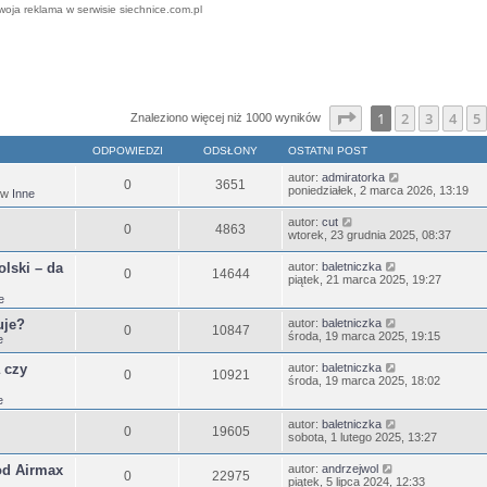
woja reklama w serwisie siechnice.com.pl
ansowane
Strona
1
z
25
1
2
3
4
5
Znaleziono więcej niż 1000 wyników
ODPOWIEDZI
ODSŁONY
OSTATNI POST
autor:
admiratorka
0
3651
poniedziałek, 2 marca 2026, 13:19
 w
Inne
autor:
cut
0
4863
wtorek, 23 grudnia 2025, 08:37
lski – da
autor:
baletniczka
0
14644
piątek, 21 marca 2025, 19:27
e
uje?
autor:
baletniczka
0
10847
środa, 19 marca 2025, 19:15
e
 czy
autor:
baletniczka
0
10921
środa, 19 marca 2025, 18:02
e
autor:
baletniczka
0
19605
sobota, 1 lutego 2025, 13:27
od Airmax
autor:
andrzejwol
0
22975
piątek, 5 lipca 2024, 12:33