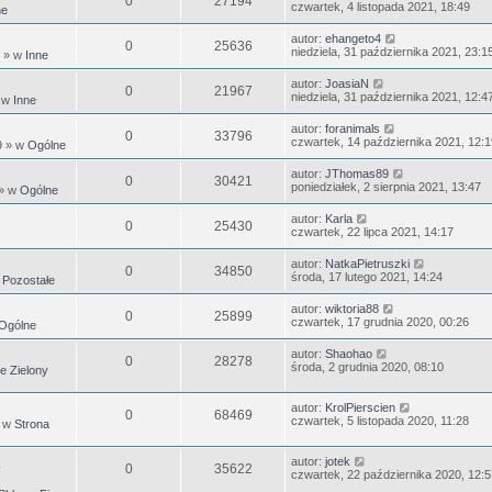
0
27194
czwartek, 4 listopada 2021, 18:49
ne
autor:
ehangeto4
0
25636
niedziela, 31 października 2021, 23:1
» w
Inne
autor:
JoasiaN
0
21967
niedziela, 31 października 2021, 12:4
 w
Inne
autor:
foranimals
0
33796
czwartek, 14 października 2021, 12:1
9
» w
Ogólne
autor:
JThomas89
0
30421
poniedziałek, 2 sierpnia 2021, 13:47
» w
Ogólne
autor:
Karla
0
25430
czwartek, 22 lipca 2021, 14:17
autor:
NatkaPietruszki
0
34850
środa, 17 lutego 2021, 14:24
w
Pozostałe
autor:
wiktoria88
0
25899
czwartek, 17 grudnia 2020, 00:26
Ogólne
autor:
Shaohao
0
28278
środa, 2 grudnia 2020, 08:10
e Zielony
autor:
KrolPierscien
0
68469
czwartek, 5 listopada 2020, 11:28
 w
Strona
autor:
jotek
0
35622
czwartek, 22 października 2020, 12:5