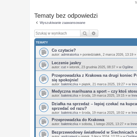
T
Tematy bez odpowiedzi
Wyszukiwanie zaawansowane
Szukaj
Wyszukiwanie zaaw
TEMATY
Co czytacie?
autor:
admiratorka
»
poniedziałek, 2 marca 2026, 13:19
»
Leczenie jaskry
autor:
cut
»
wtorek, 23 grudnia 2025, 08:37
» w
Ogólne
Przeprowadzka z Krakowa na drugi koniec Po
się spokojnie!
autor:
baletniczka
»
piątek, 21 marca 2025, 19:27
» w
Inn
Medyczna marihuana a sport – czy ktoś stos
autor:
baletniczka
»
środa, 19 marca 2025, 19:15
» w
Inn
Działka na sprzedaż – lepiej czekać na kupca
sprzedać od razu?
autor:
baletniczka
»
środa, 19 marca 2025, 18:02
» w
Inn
Przeprowadzka do Krakowa
autor:
baletniczka
»
sobota, 1 lutego 2025, 13:27
» w
Inne
Bezprzewodowy światłowód w Siechnicach 
autor:
andrzejwol
»
piątek, 5 lipca 2024, 12:33
» w
Ogólne