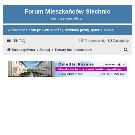
Forum Mieszkańców Siechnic
siechnice.com.pl/forum
Siechnice.com.pl: Aktualności, rozkłady jazdy, galerie, video.
FAQ
Zarejestruj się
Zaloguj się
S
Strona główna
Szukaj
Tematy bez odpowiedzi
z
u
k
a
j