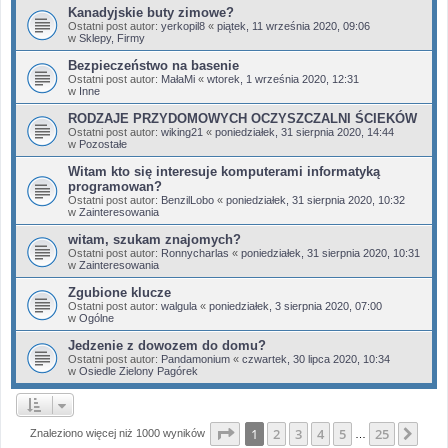
Kanadyjskie buty zimowe?
Ostatni post autor:
yerkopil8
«
piątek, 11 września 2020, 09:06
w
Sklepy, Firmy
Bezpieczeństwo na basenie
Ostatni post autor:
MałaMi
«
wtorek, 1 września 2020, 12:31
w
Inne
RODZAJE PRZYDOMOWYCH OCZYSZCZALNI ŚCIEKÓW
Ostatni post autor:
wiking21
«
poniedziałek, 31 sierpnia 2020, 14:44
w
Pozostałe
Witam kto się interesuje komputerami informatyką
programowan?
Ostatni post autor:
BenzilLobo
«
poniedziałek, 31 sierpnia 2020, 10:32
w
Zainteresowania
witam, szukam znajomych?
Ostatni post autor:
Ronnycharlas
«
poniedziałek, 31 sierpnia 2020, 10:31
w
Zainteresowania
Zgubione klucze
Ostatni post autor:
walgula
«
poniedziałek, 3 sierpnia 2020, 07:00
w
Ogólne
Jedzenie z dowozem do domu?
Ostatni post autor:
Pandamonium
«
czwartek, 30 lipca 2020, 10:34
w
Osiedle Zielony Pagórek
Strona
1
z
25
1
2
3
4
5
25
Nas
Znaleziono więcej niż 1000 wyników
…