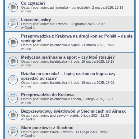
Co czytacie?
Ostatni post autor:
admiratorka
«
poniedziałek, 2 marca 2026, 13:19
w
Inne
Leczenie jaskry
Ostatni post autor:
cut
«
wtorek, 23 grudnia 2025, 08:37
w
Ogólne
Przeprowadzka z Krakowa na drugi koniec Polski – da się
spokojnie!
Ostatni post autor:
baletniczka
«
piątek, 21 marca 2025, 19:27
w
Inne
Medyczna marihuana a sport – czy ktoś stosuje?
Ostatni post autor:
baletniczka
«
środa, 19 marca 2025, 19:15
w
Inne
Działka na sprzedaż – lepiej czekać na kupca czy
sprzedać od razu?
Ostatni post autor:
baletniczka
«
środa, 19 marca 2025, 18:02
w
Inne
Przeprowadzka do Krakowa
Ostatni post autor:
baletniczka
«
sobota, 1 lutego 2025, 13:27
w
Inne
Bezprzewodowy światłowód w Siechnicach od Airmax
Ostatni post autor:
andrzejwol
«
piątek, 5 lipca 2024, 12:33
w
Ogólne
Stare pocztówki z Siechnic
Ostatni post autor:
Pawlik
«
wtorek, 13 lutego 2024, 20:52
w
Ogólne