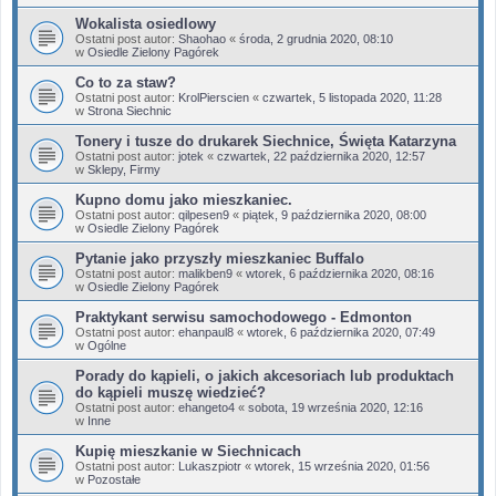
Wokalista osiedlowy
Ostatni post autor:
Shaohao
«
środa, 2 grudnia 2020, 08:10
w
Osiedle Zielony Pagórek
Co to za staw?
Ostatni post autor:
KrolPierscien
«
czwartek, 5 listopada 2020, 11:28
w
Strona Siechnic
Tonery i tusze do drukarek Siechnice, Święta Katarzyna
Ostatni post autor:
jotek
«
czwartek, 22 października 2020, 12:57
w
Sklepy, Firmy
Kupno domu jako mieszkaniec.
Ostatni post autor:
qilpesen9
«
piątek, 9 października 2020, 08:00
w
Osiedle Zielony Pagórek
Pytanie jako przyszły mieszkaniec Buffalo
Ostatni post autor:
malikben9
«
wtorek, 6 października 2020, 08:16
w
Osiedle Zielony Pagórek
Praktykant serwisu samochodowego - Edmonton
Ostatni post autor:
ehanpaul8
«
wtorek, 6 października 2020, 07:49
w
Ogólne
Porady do kąpieli, o jakich akcesoriach lub produktach
do kąpieli muszę wiedzieć?
Ostatni post autor:
ehangeto4
«
sobota, 19 września 2020, 12:16
w
Inne
Kupię mieszkanie w Siechnicach
Ostatni post autor:
Lukaszpiotr
«
wtorek, 15 września 2020, 01:56
w
Pozostałe