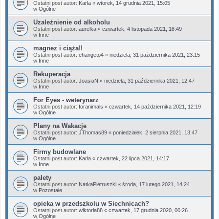
Ostatni post autor:
Karla
«
wtorek, 14 grudnia 2021, 15:05
w
Ogólne
Uzależnienie od alkoholu
Ostatni post autor:
aurelka
«
czwartek, 4 listopada 2021, 18:49
w
Inne
magnez i ciąża!!
Ostatni post autor:
ehangeto4
«
niedziela, 31 października 2021, 23:15
w
Inne
Rekuperacja
Ostatni post autor:
JoasiaN
«
niedziela, 31 października 2021, 12:47
w
Inne
For Eyes - weterynarz
Ostatni post autor:
foranimals
«
czwartek, 14 października 2021, 12:19
w
Ogólne
Plany na Wakacje
Ostatni post autor:
JThomas89
«
poniedziałek, 2 sierpnia 2021, 13:47
w
Ogólne
Firmy budowlane
Ostatni post autor:
Karla
«
czwartek, 22 lipca 2021, 14:17
w
Inne
palety
Ostatni post autor:
NatkaPietruszki
«
środa, 17 lutego 2021, 14:24
w
Pozostałe
opieka w przedszkolu w Siechnicach?
Ostatni post autor:
wiktoria88
«
czwartek, 17 grudnia 2020, 00:26
w
Ogólne