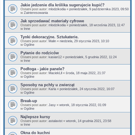
Jakie jedzenie dla królika sugerujecie kupić?
Ostatni post autor:
mlodzikodia
«
poniedziałek, 9 października 2023, 09:50
w
Zainteresowania
Jak sprzedawać materiały cyfrowe
Ostatni post autor:
mlodzikodia
«
poniedziałek, 18 września 2023, 11:47
w
Inne
Tynki dekoracyjne. Sztukaterie.
Ostatni post autor:
Malin
«
niedziela, 29 stycznia 2023, 10:10
w
Ogólne
Pytanie do rodziców
Ostatni post autor:
kasian12
«
poniedziałek, 5 grudnia 2022, 11:24
w
Inne
Podłoga - jakie panele?
Ostatni post autor:
MaciekLll
«
środa, 18 maja 2022, 21:37
w
Ogólne
Sposoby na pchły u zwierząt
Ostatni post autor:
Karla
«
poniedziałek, 24 stycznia 2022, 16:07
w
Ogólne
Break-up
Ostatni post autor:
Jasy
«
wtorek, 18 stycznia 2022, 01:09
w
Ogólne
Najlepsze kursy
Ostatni post autor:
astalavist
«
wtorek, 14 grudnia 2021, 23:58
w
Inne
Okna do kuchni