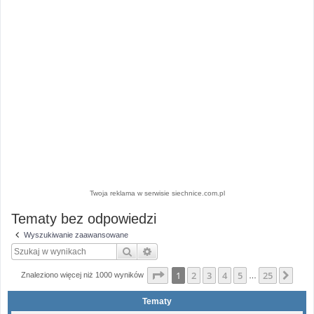
Twoja reklama w serwisie siechnice.com.pl
Tematy bez odpowiedzi
Wyszukiwanie zaawansowane
Szukaj
Wyszukiwanie zaawansowane
Strona
1
z
25
1
2
3
4
5
25
Nas
Znaleziono więcej niż 1000 wyników
…
Tematy