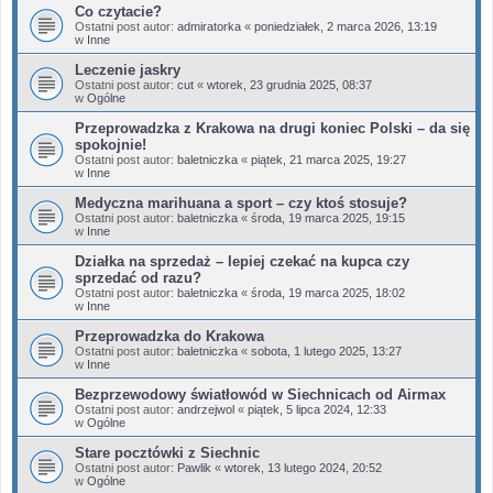
Co czytacie?
Ostatni post autor:
admiratorka
«
poniedziałek, 2 marca 2026, 13:19
w
Inne
Leczenie jaskry
Ostatni post autor:
cut
«
wtorek, 23 grudnia 2025, 08:37
w
Ogólne
Przeprowadzka z Krakowa na drugi koniec Polski – da się
spokojnie!
Ostatni post autor:
baletniczka
«
piątek, 21 marca 2025, 19:27
w
Inne
Medyczna marihuana a sport – czy ktoś stosuje?
Ostatni post autor:
baletniczka
«
środa, 19 marca 2025, 19:15
w
Inne
Działka na sprzedaż – lepiej czekać na kupca czy
sprzedać od razu?
Ostatni post autor:
baletniczka
«
środa, 19 marca 2025, 18:02
w
Inne
Przeprowadzka do Krakowa
Ostatni post autor:
baletniczka
«
sobota, 1 lutego 2025, 13:27
w
Inne
Bezprzewodowy światłowód w Siechnicach od Airmax
Ostatni post autor:
andrzejwol
«
piątek, 5 lipca 2024, 12:33
w
Ogólne
Stare pocztówki z Siechnic
Ostatni post autor:
Pawlik
«
wtorek, 13 lutego 2024, 20:52
w
Ogólne