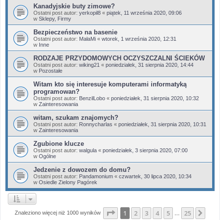
Kanadyjskie buty zimowe?
Ostatni post autor:
yerkopil8
«
piątek, 11 września 2020, 09:06
w
Sklepy, Firmy
Bezpieczeństwo na basenie
Ostatni post autor:
MałaMi
«
wtorek, 1 września 2020, 12:31
w
Inne
RODZAJE PRZYDOMOWYCH OCZYSZCZALNI ŚCIEKÓW
Ostatni post autor:
wiking21
«
poniedziałek, 31 sierpnia 2020, 14:44
w
Pozostałe
Witam kto się interesuje komputerami informatyką
programowan?
Ostatni post autor:
BenzilLobo
«
poniedziałek, 31 sierpnia 2020, 10:32
w
Zainteresowania
witam, szukam znajomych?
Ostatni post autor:
Ronnycharlas
«
poniedziałek, 31 sierpnia 2020, 10:31
w
Zainteresowania
Zgubione klucze
Ostatni post autor:
walgula
«
poniedziałek, 3 sierpnia 2020, 07:00
w
Ogólne
Jedzenie z dowozem do domu?
Ostatni post autor:
Pandamonium
«
czwartek, 30 lipca 2020, 10:34
w
Osiedle Zielony Pagórek
Strona
1
z
25
1
2
3
4
5
25
Nas
Znaleziono więcej niż 1000 wyników
…