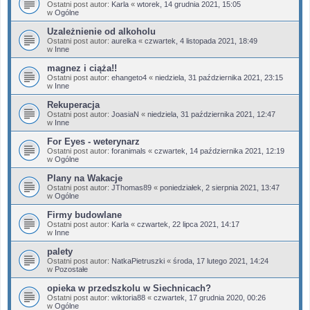
Ostatni post autor:
Karla
«
wtorek, 14 grudnia 2021, 15:05
w
Ogólne
Uzależnienie od alkoholu
Ostatni post autor:
aurelka
«
czwartek, 4 listopada 2021, 18:49
w
Inne
magnez i ciąża!!
Ostatni post autor:
ehangeto4
«
niedziela, 31 października 2021, 23:15
w
Inne
Rekuperacja
Ostatni post autor:
JoasiaN
«
niedziela, 31 października 2021, 12:47
w
Inne
For Eyes - weterynarz
Ostatni post autor:
foranimals
«
czwartek, 14 października 2021, 12:19
w
Ogólne
Plany na Wakacje
Ostatni post autor:
JThomas89
«
poniedziałek, 2 sierpnia 2021, 13:47
w
Ogólne
Firmy budowlane
Ostatni post autor:
Karla
«
czwartek, 22 lipca 2021, 14:17
w
Inne
palety
Ostatni post autor:
NatkaPietruszki
«
środa, 17 lutego 2021, 14:24
w
Pozostałe
opieka w przedszkolu w Siechnicach?
Ostatni post autor:
wiktoria88
«
czwartek, 17 grudnia 2020, 00:26
w
Ogólne