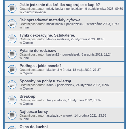
Jakie jedzenie dla królika sugerujecie kupić?
Ostatni post autor:
mlodzikodia
«
poniedziałek, 9 października 2023, 09:50
w
Zainteresowania
Jak sprzedawać materiały cyfrowe
Ostatni post autor:
mlodzikodia
«
poniedziałek, 18 września 2023, 11:47
w
Inne
Tynki dekoracyjne. Sztukaterie.
Ostatni post autor:
Malin
«
niedziela, 29 stycznia 2023, 10:10
w
Ogólne
Pytanie do rodziców
Ostatni post autor:
kasian12
«
poniedziałek, 5 grudnia 2022, 11:24
w
Inne
Podłoga - jakie panele?
Ostatni post autor:
MaciekLll
«
środa, 18 maja 2022, 21:37
w
Ogólne
Sposoby na pchły u zwierząt
Ostatni post autor:
Karla
«
poniedziałek, 24 stycznia 2022, 16:07
w
Ogólne
Break-up
Ostatni post autor:
Jasy
«
wtorek, 18 stycznia 2022, 01:09
w
Ogólne
Najlepsze kursy
Ostatni post autor:
astalavist
«
wtorek, 14 grudnia 2021, 23:58
w
Inne
Okna do kuchni