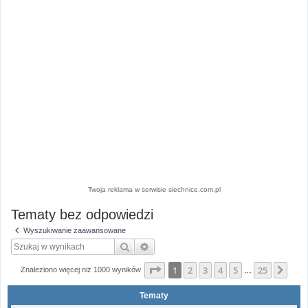
Twoja reklama w serwisie siechnice.com.pl
Tematy bez odpowiedzi
Wyszukiwanie zaawansowane
Szukaj
Wyszukiwanie zaawansowane
Strona
1
z
25
1
2
3
4
5
25
Nas
Znaleziono więcej niż 1000 wyników
…
Tematy