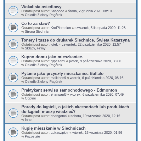
Wokalista osiedlowy
Ostatni post autor:
Shaohao
«
środa, 2 grudnia 2020, 08:10
w
Osiedle Zielony Pagórek
Co to za staw?
Ostatni post autor:
KrolPierscien
«
czwartek, 5 listopada 2020, 11:28
w
Strona Siechnic
Tonery i tusze do drukarek Siechnice, Święta Katarzyna
Ostatni post autor:
jotek
«
czwartek, 22 października 2020, 12:57
w
Sklepy, Firmy
Kupno domu jako mieszkaniec.
Ostatni post autor:
qilpesen9
«
piątek, 9 października 2020, 08:00
w
Osiedle Zielony Pagórek
Pytanie jako przyszły mieszkaniec Buffalo
Ostatni post autor:
malikben9
«
wtorek, 6 października 2020, 08:16
w
Osiedle Zielony Pagórek
Praktykant serwisu samochodowego - Edmonton
Ostatni post autor:
ehanpaul8
«
wtorek, 6 października 2020, 07:49
w
Ogólne
Porady do kąpieli, o jakich akcesoriach lub produktach
do kąpieli muszę wiedzieć?
Ostatni post autor:
ehangeto4
«
sobota, 19 września 2020, 12:16
w
Inne
Kupię mieszkanie w Siechnicach
Ostatni post autor:
Lukaszpiotr
«
wtorek, 15 września 2020, 01:56
w
Pozostałe