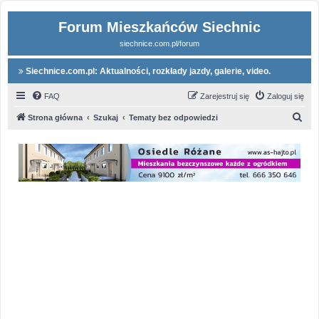
Forum Mieszkańców Siechnic
siechnice.com.pl/forum
Siechnice.com.pl: Aktualności, rozkłady jazdy, galerie, video.
FAQ
Zarejestruj się
Zaloguj się
S
Strona główna
Szukaj
Tematy bez odpowiedzi
z
u
k
a
j