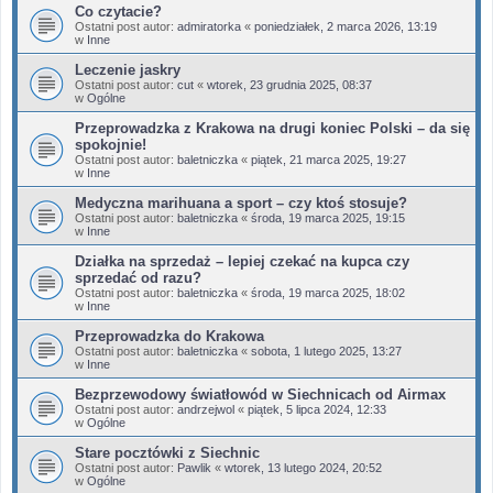
Co czytacie?
Ostatni post autor:
admiratorka
«
poniedziałek, 2 marca 2026, 13:19
w
Inne
Leczenie jaskry
Ostatni post autor:
cut
«
wtorek, 23 grudnia 2025, 08:37
w
Ogólne
Przeprowadzka z Krakowa na drugi koniec Polski – da się
spokojnie!
Ostatni post autor:
baletniczka
«
piątek, 21 marca 2025, 19:27
w
Inne
Medyczna marihuana a sport – czy ktoś stosuje?
Ostatni post autor:
baletniczka
«
środa, 19 marca 2025, 19:15
w
Inne
Działka na sprzedaż – lepiej czekać na kupca czy
sprzedać od razu?
Ostatni post autor:
baletniczka
«
środa, 19 marca 2025, 18:02
w
Inne
Przeprowadzka do Krakowa
Ostatni post autor:
baletniczka
«
sobota, 1 lutego 2025, 13:27
w
Inne
Bezprzewodowy światłowód w Siechnicach od Airmax
Ostatni post autor:
andrzejwol
«
piątek, 5 lipca 2024, 12:33
w
Ogólne
Stare pocztówki z Siechnic
Ostatni post autor:
Pawlik
«
wtorek, 13 lutego 2024, 20:52
w
Ogólne