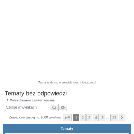
Twoja reklama w serwisie siechnice.com.pl
Tematy bez odpowiedzi
Wyszukiwanie zaawansowane
Szukaj
Wyszukiwanie zaawansowane
Strona
1
z
25
1
2
3
4
5
25
Nas
Znaleziono więcej niż 1000 wyników
…
Tematy