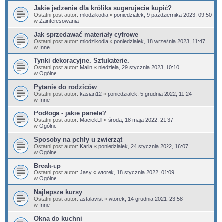
Jakie jedzenie dla królika sugerujecie kupić?
Ostatni post autor:
mlodzikodia
«
poniedziałek, 9 października 2023, 09:50
w
Zainteresowania
Jak sprzedawać materiały cyfrowe
Ostatni post autor:
mlodzikodia
«
poniedziałek, 18 września 2023, 11:47
w
Inne
Tynki dekoracyjne. Sztukaterie.
Ostatni post autor:
Malin
«
niedziela, 29 stycznia 2023, 10:10
w
Ogólne
Pytanie do rodziców
Ostatni post autor:
kasian12
«
poniedziałek, 5 grudnia 2022, 11:24
w
Inne
Podłoga - jakie panele?
Ostatni post autor:
MaciekLll
«
środa, 18 maja 2022, 21:37
w
Ogólne
Sposoby na pchły u zwierząt
Ostatni post autor:
Karla
«
poniedziałek, 24 stycznia 2022, 16:07
w
Ogólne
Break-up
Ostatni post autor:
Jasy
«
wtorek, 18 stycznia 2022, 01:09
w
Ogólne
Najlepsze kursy
Ostatni post autor:
astalavist
«
wtorek, 14 grudnia 2021, 23:58
w
Inne
Okna do kuchni