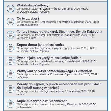
Wokalista osiedlowy
Ostatni post autor:
Shaohao
«
środa, 2 grudnia 2020, 08:10
w
Osiedle Zielony Pagórek
Co to za staw?
Ostatni post autor:
KrolPierscien
«
czwartek, 5 listopada 2020, 11:28
w
Strona Siechnic
Tonery i tusze do drukarek Siechnice, Święta Katarzyna
Ostatni post autor:
jotek
«
czwartek, 22 października 2020, 12:57
w
Sklepy, Firmy
Kupno domu jako mieszkaniec.
Ostatni post autor:
qilpesen9
«
piątek, 9 października 2020, 08:00
w
Osiedle Zielony Pagórek
Pytanie jako przyszły mieszkaniec Buffalo
Ostatni post autor:
malikben9
«
wtorek, 6 października 2020, 08:16
w
Osiedle Zielony Pagórek
Praktykant serwisu samochodowego - Edmonton
Ostatni post autor:
ehanpaul8
«
wtorek, 6 października 2020, 07:49
w
Ogólne
Porady do kąpieli, o jakich akcesoriach lub produktach
do kąpieli muszę wiedzieć?
Ostatni post autor:
ehangeto4
«
sobota, 19 września 2020, 12:16
w
Inne
Kupię mieszkanie w Siechnicach
Ostatni post autor:
Lukaszpiotr
«
wtorek, 15 września 2020, 01:56
w
Pozostałe