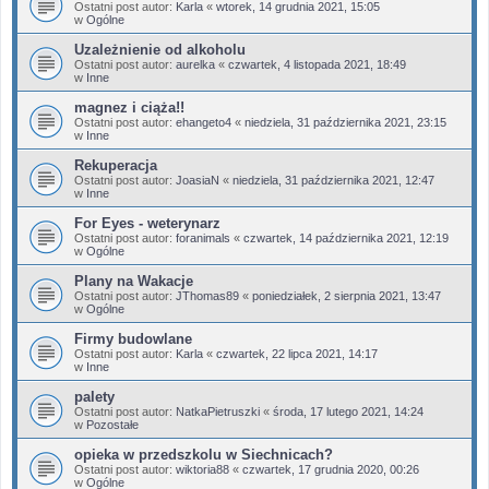
Ostatni post autor:
Karla
«
wtorek, 14 grudnia 2021, 15:05
w
Ogólne
Uzależnienie od alkoholu
Ostatni post autor:
aurelka
«
czwartek, 4 listopada 2021, 18:49
w
Inne
magnez i ciąża!!
Ostatni post autor:
ehangeto4
«
niedziela, 31 października 2021, 23:15
w
Inne
Rekuperacja
Ostatni post autor:
JoasiaN
«
niedziela, 31 października 2021, 12:47
w
Inne
For Eyes - weterynarz
Ostatni post autor:
foranimals
«
czwartek, 14 października 2021, 12:19
w
Ogólne
Plany na Wakacje
Ostatni post autor:
JThomas89
«
poniedziałek, 2 sierpnia 2021, 13:47
w
Ogólne
Firmy budowlane
Ostatni post autor:
Karla
«
czwartek, 22 lipca 2021, 14:17
w
Inne
palety
Ostatni post autor:
NatkaPietruszki
«
środa, 17 lutego 2021, 14:24
w
Pozostałe
opieka w przedszkolu w Siechnicach?
Ostatni post autor:
wiktoria88
«
czwartek, 17 grudnia 2020, 00:26
w
Ogólne