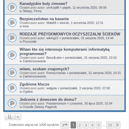
Kanadyjskie buty zimowe?
Ostatni post autor:
yerkopil8
«
piątek, 11 września 2020, 09:06
w
Sklepy, Firmy
Bezpieczeństwo na basenie
Ostatni post autor:
MałaMi
«
wtorek, 1 września 2020, 12:31
w
Inne
RODZAJE PRZYDOMOWYCH OCZYSZCZALNI ŚCIEKÓW
Ostatni post autor:
wiking21
«
poniedziałek, 31 sierpnia 2020, 14:44
w
Pozostałe
Witam kto się interesuje komputerami informatyką
programowan?
Ostatni post autor:
BenzilLobo
«
poniedziałek, 31 sierpnia 2020, 10:32
w
Zainteresowania
witam, szukam znajomych?
Ostatni post autor:
Ronnycharlas
«
poniedziałek, 31 sierpnia 2020, 10:31
w
Zainteresowania
Zgubione klucze
Ostatni post autor:
walgula
«
poniedziałek, 3 sierpnia 2020, 07:00
w
Ogólne
Jedzenie z dowozem do domu?
Ostatni post autor:
Pandamonium
«
czwartek, 30 lipca 2020, 10:34
w
Osiedle Zielony Pagórek
Strona
1
z
25
1
2
3
4
5
25
Nas
Znaleziono więcej niż 1000 wyników
…