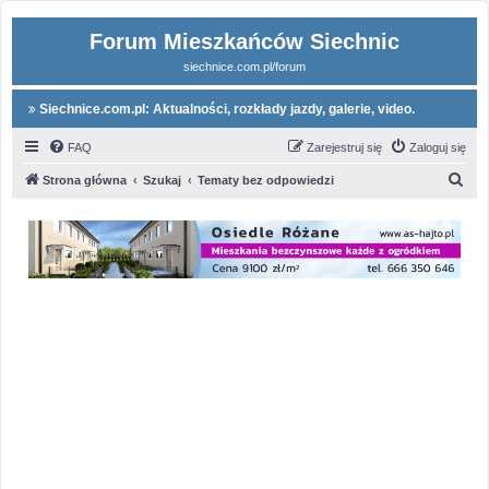
Forum Mieszkańców Siechnic
siechnice.com.pl/forum
Siechnice.com.pl: Aktualności, rozkłady jazdy, galerie, video.
FAQ
Zarejestruj się
Zaloguj się
S
Strona główna
Szukaj
Tematy bez odpowiedzi
z
u
k
a
j