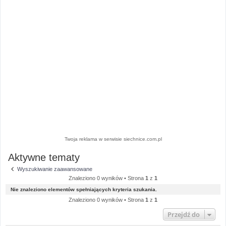
Twoja reklama w serwisie siechnice.com.pl
Aktywne tematy
Wyszukiwanie zaawansowane
Znaleziono 0 wyników • Strona
1
z
1
Nie znaleziono elementów spełniających kryteria szukania.
Znaleziono 0 wyników • Strona
1
z
1
Przejdź do