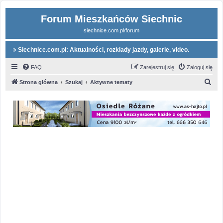
Forum Mieszkańców Siechnic
siechnice.com.pl/forum
Siechnice.com.pl: Aktualności, rozkłady jazdy, galerie, video.
FAQ
Zarejestruj się
Zaloguj się
S
Strona główna
Szukaj
Aktywne tematy
z
u
k
a
j