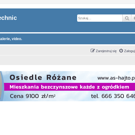
echnic
Sz
alerie, video.
Zarejestruj się
Zaloguj