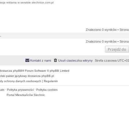
woja reklama w serwisie siechnice.com.pl
Znaleziono 0 wyników • Stron
.
Znaleziono 0 wyników • Stron
Przejdź do
Kontakt z nami
Usuń ciasteczka witryny
Strefa czasowa
UTC+01
dostarcza
phpBB
® Forum Software © phpBB Limited
olski pakiet językowy dostarcza
phpBB.pl
dy ochrony danych osobowych
|
Regulamin
akt
·
Polityka prywatności
·
Polityka cookies
Portal Mieszkańców Siechnic