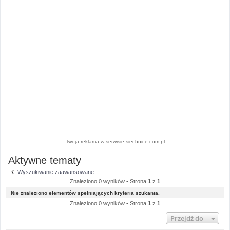
Twoja reklama w serwisie siechnice.com.pl
Aktywne tematy
Wyszukiwanie zaawansowane
Znaleziono 0 wyników • Strona
1
z
1
Nie znaleziono elementów spełniających kryteria szukania.
Znaleziono 0 wyników • Strona
1
z
1
Przejdź do