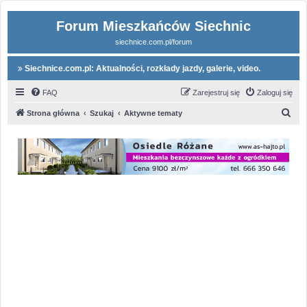
Forum Mieszkańców Siechnic
siechnice.com.pl/forum
Siechnice.com.pl: Aktualności, rozkłady jazdy, galerie, video.
FAQ
Zarejestruj się
Zaloguj się
S
Strona główna
Szukaj
Aktywne tematy
z
u
k
a
j