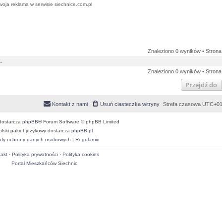
woja reklama w serwisie siechnice.com.pl
Znaleziono 0 wyników • Stron
.
Znaleziono 0 wyników • Stron
Przejdź do
Kontakt z nami
Usuń ciasteczka witryny
Strefa czasowa
UTC+01
dostarcza
phpBB
® Forum Software © phpBB Limited
olski pakiet językowy dostarcza
phpBB.pl
dy ochrony danych osobowych
|
Regulamin
akt
·
Polityka prywatności
·
Polityka cookies
Portal Mieszkańców Siechnic