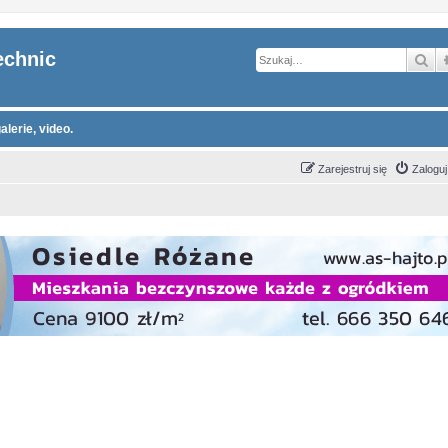
echnic
Sz
alerie, video.
Zarejestruj się
Zaloguj