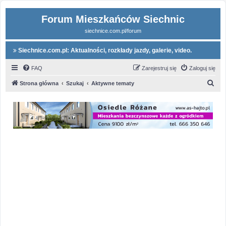
Forum Mieszkańców Siechnic
siechnice.com.pl/forum
Siechnice.com.pl: Aktualności, rozkłady jazdy, galerie, video.
FAQ
Zarejestruj się
Zaloguj się
S
Strona główna
Szukaj
Aktywne tematy
z
u
k
a
j