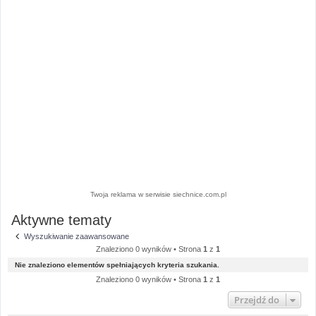
Twoja reklama w serwisie siechnice.com.pl
Aktywne tematy
Wyszukiwanie zaawansowane
Znaleziono 0 wyników • Strona
1
z
1
Nie znaleziono elementów spełniających kryteria szukania.
Znaleziono 0 wyników • Strona
1
z
1
Przejdź do