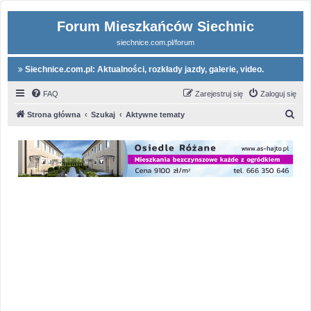
Forum Mieszkańców Siechnic
siechnice.com.pl/forum
Siechnice.com.pl: Aktualności, rozkłady jazdy, galerie, video.
FAQ
Zarejestruj się
Zaloguj się
S
Strona główna
Szukaj
Aktywne tematy
z
u
k
a
j