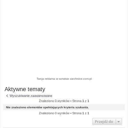
Twoja reklama w serwisie siechnice.com.pl
Aktywne tematy
Wyszukiwanie zaawansowane
Znaleziono 0 wyników • Strona
1
z
1
Nie znaleziono elementów spełniających kryteria szukania.
Znaleziono 0 wyników • Strona
1
z
1
Przejdź do