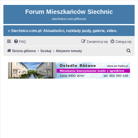
Forum Mieszkańców Siechnic
siechnice.com.pl/forum
Siechnice.com.pl: Aktualności, rozkłady jazdy, galerie, video.
FAQ
Zarejestruj się
Zaloguj się
S
Strona główna
Szukaj
Aktywne tematy
z
u
k
a
j