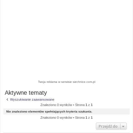
Twoja reklama w serwisie siechnice.com.pl
Aktywne tematy
Wyszukiwanie zaawansowane
Znaleziono 0 wyników • Strona
1
z
1
Nie znaleziono elementów spełniających kryteria szukania.
Znaleziono 0 wyników • Strona
1
z
1
Przejdź do