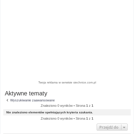
Twoja reklama w serwisie siechnice.com.pl
Aktywne tematy
Wyszukiwanie zaawansowane
Znaleziono 0 wyników • Strona
1
z
1
Nie znaleziono elementów spełniających kryteria szukania.
Znaleziono 0 wyników • Strona
1
z
1
Przejdź do