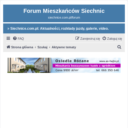
Forum Mieszkańców Siechnic
siechnice.com.pl/forum
Siechnice.com.pl: Aktualności, rozkłady jazdy, galerie, video.
FAQ
Zarejestruj się
Zaloguj się
S
Strona główna
Szukaj
Aktywne tematy
z
u
k
a
j