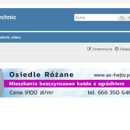
echnic
Sz
alerie, video.
Zarejestruj się
Zaloguj