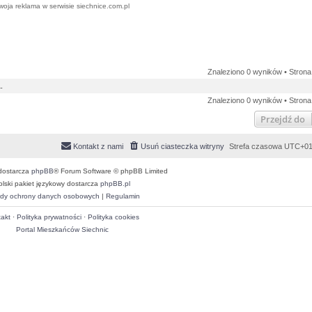
woja reklama w serwisie siechnice.com.pl
Znaleziono 0 wyników • Stron
.
Znaleziono 0 wyników • Stron
Przejdź do
Kontakt z nami
Usuń ciasteczka witryny
Strefa czasowa
UTC+01
dostarcza
phpBB
® Forum Software © phpBB Limited
olski pakiet językowy dostarcza
phpBB.pl
dy ochrony danych osobowych
|
Regulamin
akt
·
Polityka prywatności
·
Polityka cookies
Portal Mieszkańców Siechnic