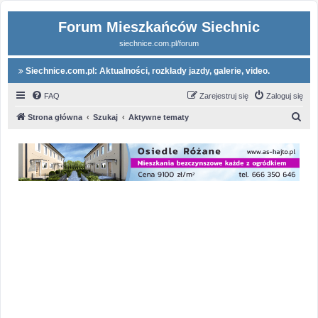
Forum Mieszkańców Siechnic
siechnice.com.pl/forum
Siechnice.com.pl: Aktualności, rozkłady jazdy, galerie, video.
FAQ
Zarejestruj się
Zaloguj się
S
Strona główna
Szukaj
Aktywne tematy
z
u
k
a
j