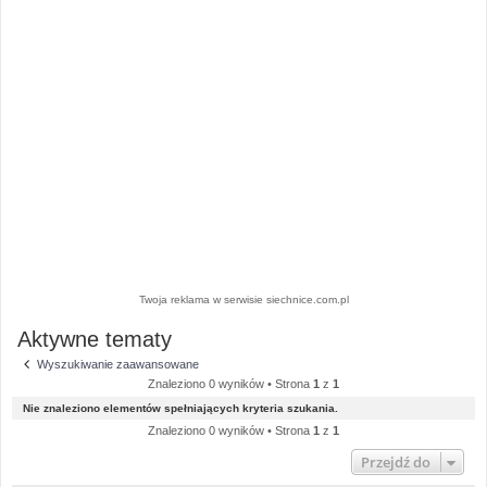
Twoja reklama w serwisie siechnice.com.pl
Aktywne tematy
Wyszukiwanie zaawansowane
Znaleziono 0 wyników • Strona
1
z
1
Nie znaleziono elementów spełniających kryteria szukania.
Znaleziono 0 wyników • Strona
1
z
1
Przejdź do