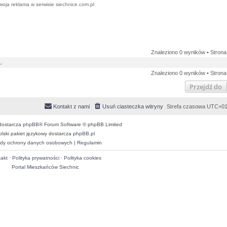
woja reklama w serwisie siechnice.com.pl
Znaleziono 0 wyników • Stron
.
Znaleziono 0 wyników • Stron
Przejdź do
Kontakt z nami
Usuń ciasteczka witryny
Strefa czasowa
UTC+01
dostarcza
phpBB
® Forum Software © phpBB Limited
olski pakiet językowy dostarcza
phpBB.pl
dy ochrony danych osobowych
|
Regulamin
akt
·
Polityka prywatności
·
Polityka cookies
Portal Mieszkańców Siechnic