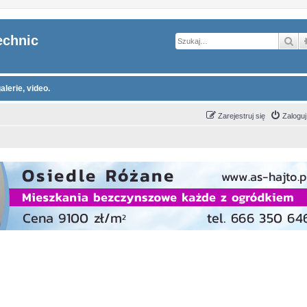
echnic
Sz
alerie, video.
Zarejestruj się
Zaloguj