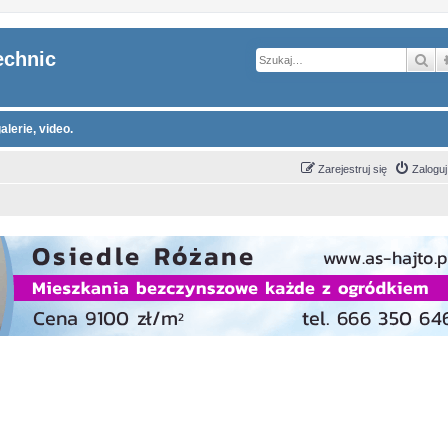
echnic
Sz
alerie, video.
Zarejestruj się
Zaloguj