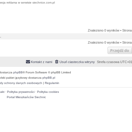
woja reklama w serwisie siechnice.com.pl
Znaleziono 0 wyników • Stron
.
Znaleziono 0 wyników • Stron
Przejdź do
Kontakt z nami
Usuń ciasteczka witryny
Strefa czasowa
UTC+01
dostarcza
phpBB
® Forum Software © phpBB Limited
olski pakiet językowy dostarcza
phpBB.pl
dy ochrony danych osobowych
|
Regulamin
akt
·
Polityka prywatności
·
Polityka cookies
Portal Mieszkańców Siechnic