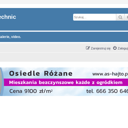
echnic
Sz
alerie, video.
Zarejestruj się
Zaloguj