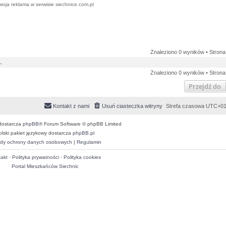
woja reklama w serwisie siechnice.com.pl
Znaleziono 0 wyników • Stron
.
Znaleziono 0 wyników • Stron
Przejdź do
Kontakt z nami
Usuń ciasteczka witryny
Strefa czasowa
UTC+01
dostarcza
phpBB
® Forum Software © phpBB Limited
olski pakiet językowy dostarcza
phpBB.pl
dy ochrony danych osobowych
|
Regulamin
akt
·
Polityka prywatności
·
Polityka cookies
Portal Mieszkańców Siechnic