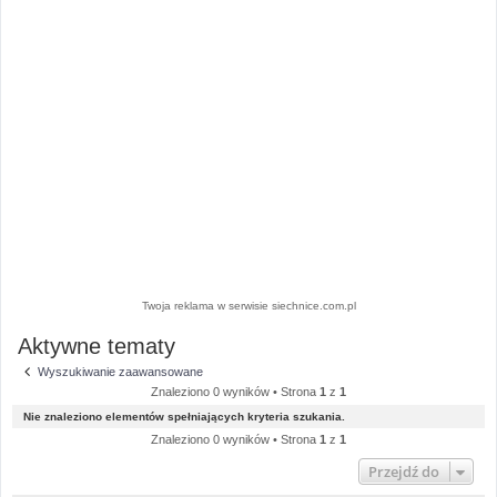
Twoja reklama w serwisie siechnice.com.pl
Aktywne tematy
Wyszukiwanie zaawansowane
Znaleziono 0 wyników • Strona
1
z
1
Nie znaleziono elementów spełniających kryteria szukania.
Znaleziono 0 wyników • Strona
1
z
1
Przejdź do