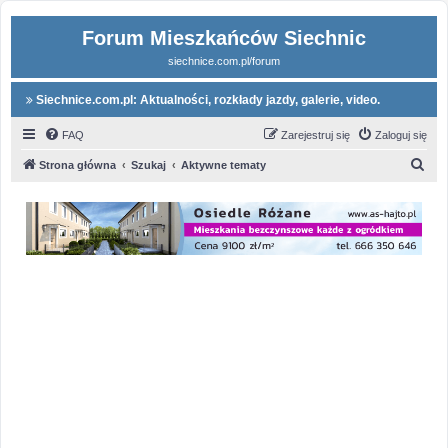
Forum Mieszkańców Siechnic
siechnice.com.pl/forum
Siechnice.com.pl: Aktualności, rozkłady jazdy, galerie, video.
FAQ
Zarejestruj się
Zaloguj się
S
Strona główna
Szukaj
Aktywne tematy
z
u
k
a
j