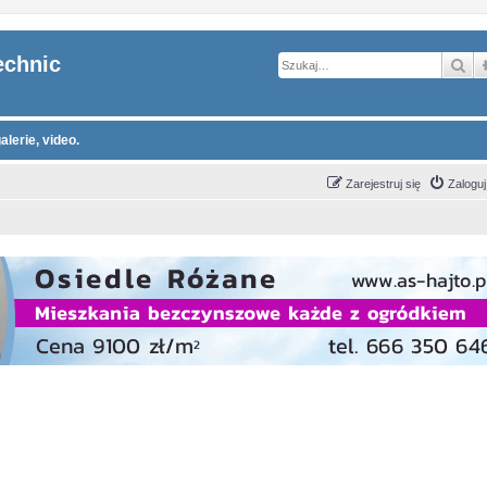
echnic
Sz
alerie, video.
Zarejestruj się
Zaloguj