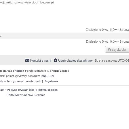
woja reklama w serwisie siechnice.com.pl
Znaleziono 0 wyników • Stron
.
Znaleziono 0 wyników • Stron
Przejdź do
Kontakt z nami
Usuń ciasteczka witryny
Strefa czasowa
UTC+01
dostarcza
phpBB
® Forum Software © phpBB Limited
olski pakiet językowy dostarcza
phpBB.pl
dy ochrony danych osobowych
|
Regulamin
akt
·
Polityka prywatności
·
Polityka cookies
Portal Mieszkańców Siechnic