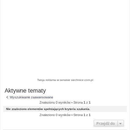
Twoja reklama w serwisie siechnice.com.pl
Aktywne tematy
Wyszukiwanie zaawansowane
Znaleziono 0 wyników • Strona
1
z
1
Nie znaleziono elementów spełniających kryteria szukania.
Znaleziono 0 wyników • Strona
1
z
1
Przejdź do