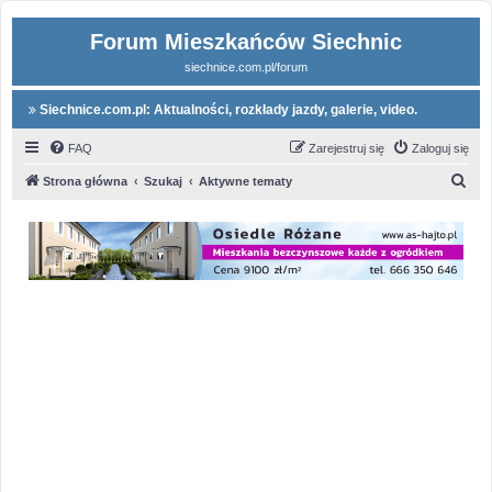
Forum Mieszkańców Siechnic
siechnice.com.pl/forum
Siechnice.com.pl: Aktualności, rozkłady jazdy, galerie, video.
FAQ
Zarejestruj się
Zaloguj się
S
Strona główna
Szukaj
Aktywne tematy
z
u
k
a
j