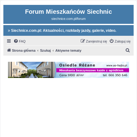
Forum Mieszkańców Siechnic
siechnice.com.pl/forum
Siechnice.com.pl: Aktualności, rozkłady jazdy, galerie, video.
FAQ
Zarejestruj się
Zaloguj się
S
Strona główna
Szukaj
Aktywne tematy
z
u
k
a
j