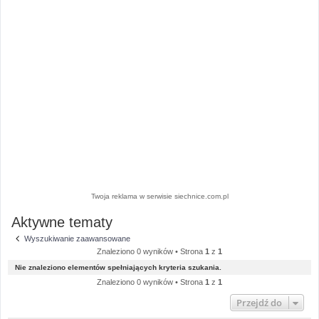
Twoja reklama w serwisie siechnice.com.pl
Aktywne tematy
Wyszukiwanie zaawansowane
Znaleziono 0 wyników • Strona
1
z
1
Nie znaleziono elementów spełniających kryteria szukania.
Znaleziono 0 wyników • Strona
1
z
1
Przejdź do