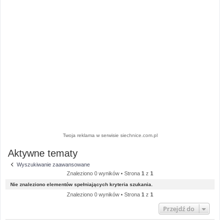
Twoja reklama w serwisie siechnice.com.pl
Aktywne tematy
Wyszukiwanie zaawansowane
Znaleziono 0 wyników • Strona
1
z
1
Nie znaleziono elementów spełniających kryteria szukania.
Znaleziono 0 wyników • Strona
1
z
1
Przejdź do