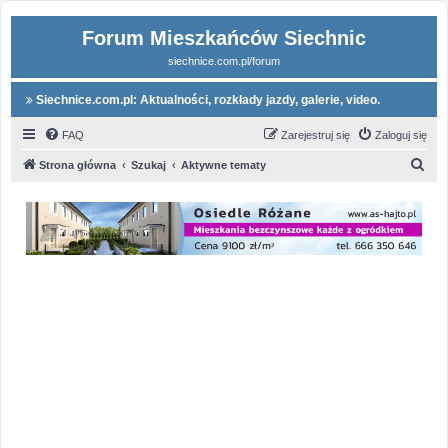
Forum Mieszkańców Siechnic
siechnice.com.pl/forum
Siechnice.com.pl: Aktualności, rozkłady jazdy, galerie, video.
FAQ
Zarejestruj się
Zaloguj się
S
Strona główna
Szukaj
Aktywne tematy
z
u
k
a
j