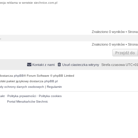
woja reklama w serwisie siechnice.com.pl
Znaleziono 0 wyników • Stron
.
Znaleziono 0 wyników • Stron
Przejdź do
Kontakt z nami
Usuń ciasteczka witryny
Strefa czasowa
UTC+01
dostarcza
phpBB
® Forum Software © phpBB Limited
olski pakiet językowy dostarcza
phpBB.pl
dy ochrony danych osobowych
|
Regulamin
akt
·
Polityka prywatności
·
Polityka cookies
Portal Mieszkańców Siechnic