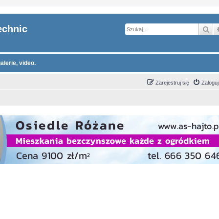
echnic
Sz
alerie, video.
Zarejestruj się
Zaloguj