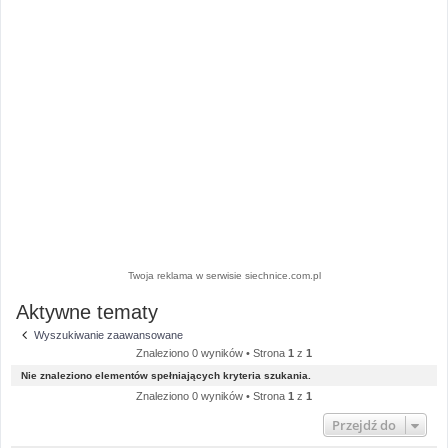
Twoja reklama w serwisie siechnice.com.pl
Aktywne tematy
Wyszukiwanie zaawansowane
Znaleziono 0 wyników • Strona
1
z
1
Nie znaleziono elementów spełniających kryteria szukania.
Znaleziono 0 wyników • Strona
1
z
1
Przejdź do