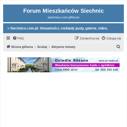
Forum Mieszkańców Siechnic
siechnice.com.pl/forum
Siechnice.com.pl: Aktualności, rozkłady jazdy, galerie, video.
FAQ
Zarejestruj się
Zaloguj się
S
Strona główna
Szukaj
Aktywne tematy
z
u
k
a
j