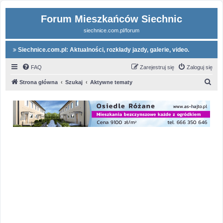
Forum Mieszkańców Siechnic
siechnice.com.pl/forum
Siechnice.com.pl: Aktualności, rozkłady jazdy, galerie, video.
FAQ
Zarejestruj się
Zaloguj się
S
Strona główna
Szukaj
Aktywne tematy
z
u
k
a
j