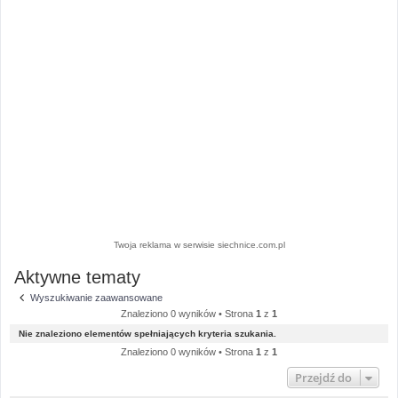
Twoja reklama w serwisie siechnice.com.pl
Aktywne tematy
Wyszukiwanie zaawansowane
Znaleziono 0 wyników • Strona
1
z
1
Nie znaleziono elementów spełniających kryteria szukania.
Znaleziono 0 wyników • Strona
1
z
1
Przejdź do