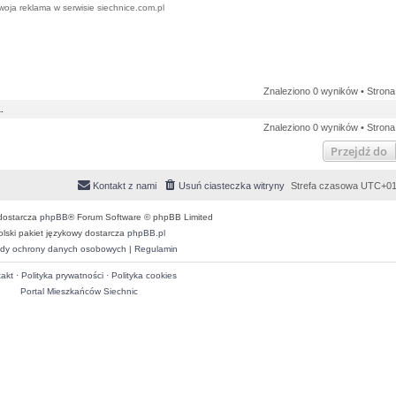
woja reklama w serwisie siechnice.com.pl
Znaleziono 0 wyników • Stron
.
Znaleziono 0 wyników • Stron
Przejdź do
Kontakt z nami
Usuń ciasteczka witryny
Strefa czasowa
UTC+01
dostarcza
phpBB
® Forum Software © phpBB Limited
olski pakiet językowy dostarcza
phpBB.pl
dy ochrony danych osobowych
|
Regulamin
akt
·
Polityka prywatności
·
Polityka cookies
Portal Mieszkańców Siechnic