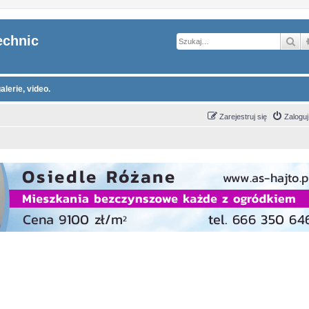
echnic
Sz
alerie, video.
Zarejestruj się
Zaloguj