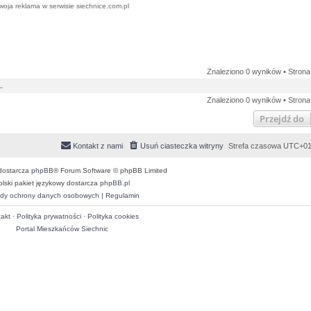
woja reklama w serwisie siechnice.com.pl
Znaleziono 0 wyników • Stron
.
Znaleziono 0 wyników • Stron
Przejdź do
Kontakt z nami
Usuń ciasteczka witryny
Strefa czasowa
UTC+01
dostarcza
phpBB
® Forum Software © phpBB Limited
olski pakiet językowy dostarcza
phpBB.pl
dy ochrony danych osobowych
|
Regulamin
akt
·
Polityka prywatności
·
Polityka cookies
Portal Mieszkańców Siechnic