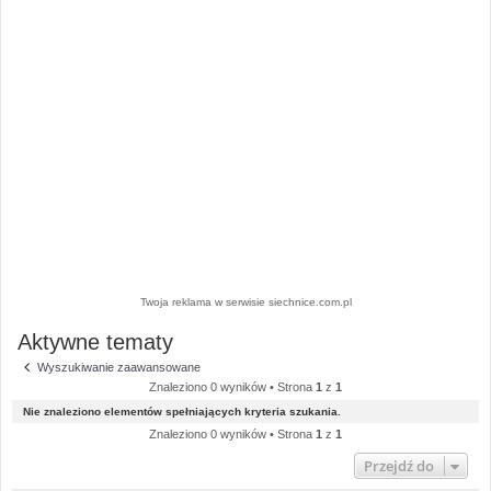
Twoja reklama w serwisie siechnice.com.pl
Aktywne tematy
Wyszukiwanie zaawansowane
Znaleziono 0 wyników • Strona
1
z
1
Nie znaleziono elementów spełniających kryteria szukania.
Znaleziono 0 wyników • Strona
1
z
1
Przejdź do