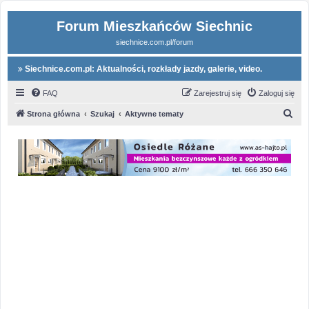
Forum Mieszkańców Siechnic
siechnice.com.pl/forum
Siechnice.com.pl: Aktualności, rozkłady jazdy, galerie, video.
FAQ
Zarejestruj się
Zaloguj się
S
Strona główna
Szukaj
Aktywne tematy
z
u
k
a
j