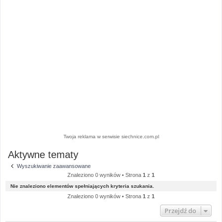
Twoja reklama w serwisie siechnice.com.pl
Aktywne tematy
Wyszukiwanie zaawansowane
Znaleziono 0 wyników • Strona
1
z
1
Nie znaleziono elementów spełniających kryteria szukania.
Znaleziono 0 wyników • Strona
1
z
1
Przejdź do