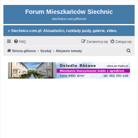
Forum Mieszkańców Siechnic
siechnice.com.pl/forum
Siechnice.com.pl: Aktualności, rozkłady jazdy, galerie, video.
FAQ
Zarejestruj się
Zaloguj się
S
Strona główna
Szukaj
Aktywne tematy
z
u
k
a
j