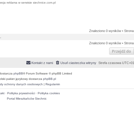
woja reklama w serwisie siechnice.com.pl
Znaleziono 0 wyników • Stron
.
Znaleziono 0 wyników • Stron
Przejdź do
Kontakt z nami
Usuń ciasteczka witryny
Strefa czasowa
UTC+01
dostarcza
phpBB
® Forum Software © phpBB Limited
olski pakiet językowy dostarcza
phpBB.pl
dy ochrony danych osobowych
|
Regulamin
akt
·
Polityka prywatności
·
Polityka cookies
Portal Mieszkańców Siechnic