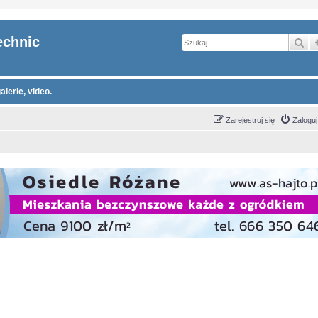
echnic
Sz
alerie, video.
Zarejestruj się
Zaloguj