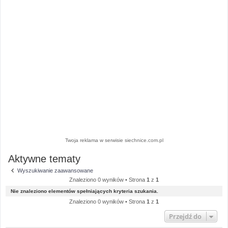
Twoja reklama w serwisie siechnice.com.pl
Aktywne tematy
Wyszukiwanie zaawansowane
Znaleziono 0 wyników • Strona
1
z
1
Nie znaleziono elementów spełniających kryteria szukania.
Znaleziono 0 wyników • Strona
1
z
1
Przejdź do