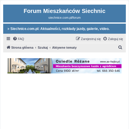
Forum Mieszkańców Siechnic
siechnice.com.pl/forum
Siechnice.com.pl: Aktualności, rozkłady jazdy, galerie, video.
FAQ
Zarejestruj się
Zaloguj się
S
Strona główna
Szukaj
Aktywne tematy
z
u
k
a
j