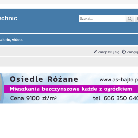
echnic
Sz
alerie, video.
Zarejestruj się
Zaloguj