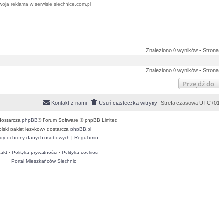
woja reklama w serwisie siechnice.com.pl
Znaleziono 0 wyników • Stron
.
Znaleziono 0 wyników • Stron
Przejdź do
Kontakt z nami
Usuń ciasteczka witryny
Strefa czasowa
UTC+01
dostarcza
phpBB
® Forum Software © phpBB Limited
olski pakiet językowy dostarcza
phpBB.pl
dy ochrony danych osobowych
|
Regulamin
akt
·
Polityka prywatności
·
Polityka cookies
Portal Mieszkańców Siechnic