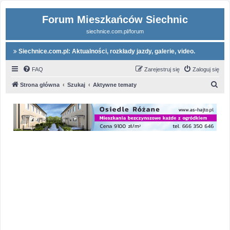
Forum Mieszkańców Siechnic
siechnice.com.pl/forum
Siechnice.com.pl: Aktualności, rozkłady jazdy, galerie, video.
FAQ
Zarejestruj się
Zaloguj się
S
Strona główna
Szukaj
Aktywne tematy
z
u
k
a
j