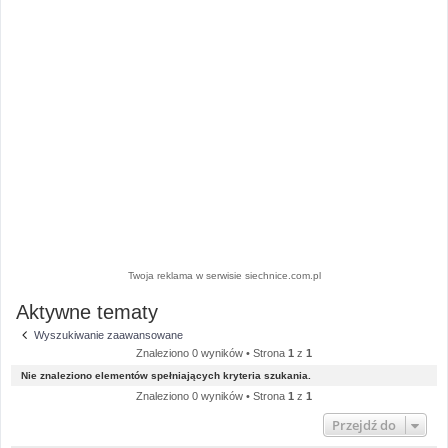
Twoja reklama w serwisie siechnice.com.pl
Aktywne tematy
Wyszukiwanie zaawansowane
Znaleziono 0 wyników • Strona
1
z
1
Nie znaleziono elementów spełniających kryteria szukania.
Znaleziono 0 wyników • Strona
1
z
1
Przejdź do