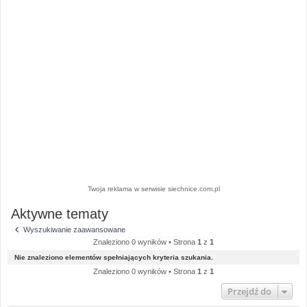
Twoja reklama w serwisie siechnice.com.pl
Aktywne tematy
Wyszukiwanie zaawansowane
Znaleziono 0 wyników • Strona
1
z
1
Nie znaleziono elementów spełniających kryteria szukania.
Znaleziono 0 wyników • Strona
1
z
1
Przejdź do