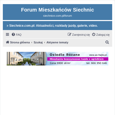
Forum Mieszkańców Siechnic
siechnice.com.pl/forum
Siechnice.com.pl: Aktualności, rozkłady jazdy, galerie, video.
FAQ
Zarejestruj się
Zaloguj się
S
Strona główna
Szukaj
Aktywne tematy
z
u
k
a
j