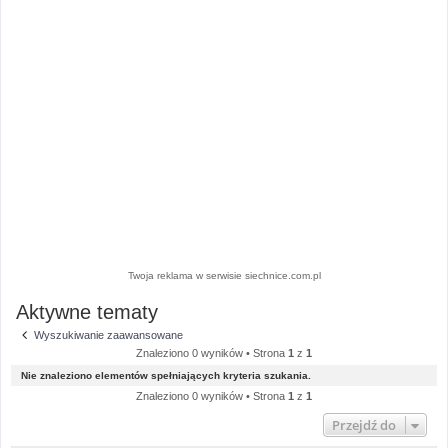
Twoja reklama w serwisie siechnice.com.pl
Aktywne tematy
Wyszukiwanie zaawansowane
Znaleziono 0 wyników • Strona
1
z
1
Nie znaleziono elementów spełniających kryteria szukania.
Znaleziono 0 wyników • Strona
1
z
1
Przejdź do