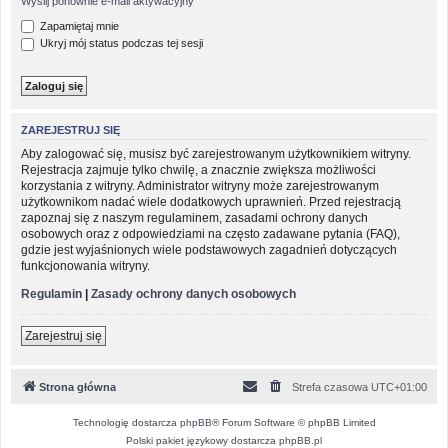
Wyślij ponownie e-mail aktywacyjny
Zapamiętaj mnie
Ukryj mój status podczas tej sesji
ZAREJESTRUJ SIĘ
Aby zalogować się, musisz być zarejestrowanym użytkownikiem witryny.
Rejestracja zajmuje tylko chwilę, a znacznie zwiększa możliwości
korzystania z witryny. Administrator witryny może zarejestrowanym
użytkownikom nadać wiele dodatkowych uprawnień. Przed rejestracją
zapoznaj się z naszym regulaminem, zasadami ochrony danych
osobowych oraz z odpowiedziami na często zadawane pytania (FAQ),
gdzie jest wyjaśnionych wiele podstawowych zagadnień dotyczących
funkcjonowania witryny.
Regulamin
|
Zasady ochrony danych osobowych
Zarejestruj się
Strona główna
Strefa czasowa
UTC+01:00
Technologię dostarcza
phpBB
® Forum Software © phpBB Limited
Polski pakiet językowy dostarcza
phpBB.pl