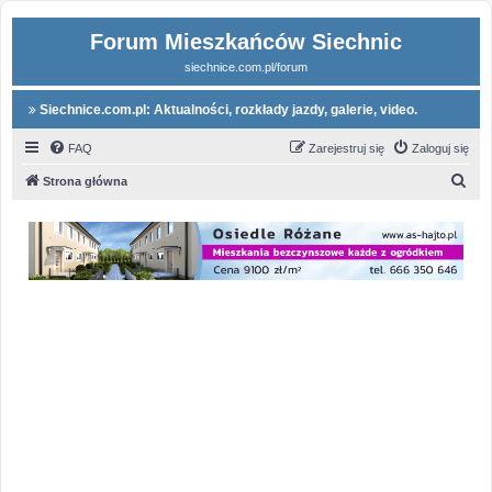
Forum Mieszkańców Siechnic
siechnice.com.pl/forum
Siechnice.com.pl: Aktualności, rozkłady jazdy, galerie, video.
FAQ
Zarejestruj się
Zaloguj się
S
Strona główna
z
u
k
a
j