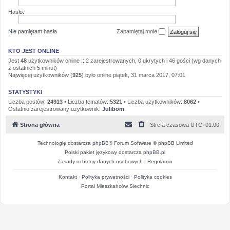
Hasło:
Nie pamiętam hasła
Zapamiętaj mnie
KTO JEST ONLINE
Jest
48
użytkowników online :: 2 zarejestrowanych, 0 ukrytych i 46 gości (wg danych
z ostatnich 5 minut)
Najwięcej użytkowników (
925
) było online piątek, 31 marca 2017, 07:01
STATYSTYKI
Liczba postów:
24913
• Liczba tematów:
5321
• Liczba użytkowników:
8062
•
Ostatnio zarejestrowany użytkownik:
Julibom
Strona główna
Strefa czasowa
UTC+01:00
Technologię dostarcza
phpBB
® Forum Software © phpBB Limited
Polski pakiet językowy dostarcza
phpBB.pl
Zasady ochrony danych osobowych
|
Regulamin
Kontakt
·
Polityka prywatności
·
Polityka cookies
Portal Mieszkańców Siechnic