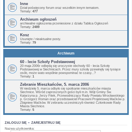
Inne
Dział poświęcony forum oraz wszelkim innym tematom.
Tematy:
477
Archiwum ogłoszeń
archiwalne ogłoszenia przeniesione z działu Tablica Ogłoszeń
Tematy:
2489
Kosz
Usunięte / nieaktualne posty.
Tematy:
79
Archiwum
60 - lecie Szkoły Podstawowej
20 maja 2006r odbędą się uroczyste obchody 60 - lecia Szkoły
Podstawowej w Siechnicach. Przez mury szkoły pzewinęły się tysiące
osób, może wato wspólnie powspominać te czasy...?
Tematy:
1
Zebranie Mieszkańców, 5. marca 2006
W niedzielę 5. marca odbyło się spotkanie mieszkańców miasta
Siechnice. Wśród zaproszonych gości byli m.in. Wójt Gminy Św.
Katarzyna p. Jerzy Fitek, Przewodniczący Rady Powiatu Wrocławskiego
p. Grzegorz Roman oraz przedstawiciel Pracowni Projektowej Maćków p.
Zbigniew Maćków. W zebraniu uczestniczyli również Członkowie Rady
Miasta Siechnice.
Tematy:
5
ZALOGUJ SIĘ
•
ZAREJESTRUJ SIĘ
Nazwa użytkownika: