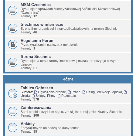
MSM Czechnica
Dyskusje o sprawach Międzyzakładowej Spółdzielni Mieszkaniowej
"Czechnica"
Tematy:
12
Siechnice w internecie
Strony firm, organizacji i instytucji działających na terenie Siechnic.
Tematy:
46
Regulamin Forum
Przeczytaj zanim napiszesz cokolwiek.
Tematy:
1
Strona Siechnic
Dyskusje na temat strony internetowej miasta, propozycje nowych
działów.
Tematy:
61
Różne
Tablica Ogłoszeń
Subfora:
Ogłoszenia drobne
,
Praca
,
Usługi, edukacja, opieka
,
Uroda
,
Sklepy, Firmy
,
Pozostałe
Tematy:
378
Zainteresowania
Sami o sobie, czyli kim są i czym się interesują mieszkańcy Siechnic
Tematy:
106
Ankiety
Zapytaj innych co sądzą na dany temat
Tematy:
39