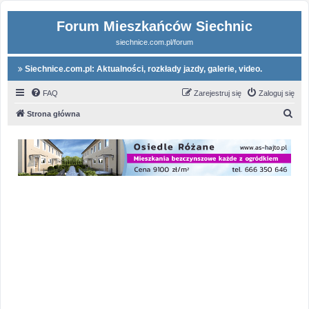
Forum Mieszkańców Siechnic
siechnice.com.pl/forum
Siechnice.com.pl: Aktualności, rozkłady jazdy, galerie, video.
FAQ
Zarejestruj się
Zaloguj się
S
Strona główna
z
u
k
a
j