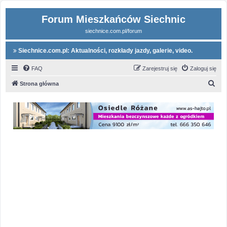
Forum Mieszkańców Siechnic
siechnice.com.pl/forum
Siechnice.com.pl: Aktualności, rozkłady jazdy, galerie, video.
FAQ
Zarejestruj się
Zaloguj się
S
Strona główna
z
u
k
a
j