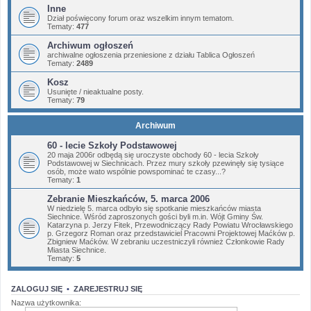
Inne
Dział poświęcony forum oraz wszelkim innym tematom.
Tematy:
477
Archiwum ogłoszeń
archiwalne ogłoszenia przeniesione z działu Tablica Ogłoszeń
Tematy:
2489
Kosz
Usunięte / nieaktualne posty.
Tematy:
79
Archiwum
60 - lecie Szkoły Podstawowej
20 maja 2006r odbędą się uroczyste obchody 60 - lecia Szkoły
Podstawowej w Siechnicach. Przez mury szkoły pzewinęły się tysiące
osób, może wato wspólnie powspominać te czasy...?
Tematy:
1
Zebranie Mieszkańców, 5. marca 2006
W niedzielę 5. marca odbyło się spotkanie mieszkańców miasta
Siechnice. Wśród zaproszonych gości byli m.in. Wójt Gminy Św.
Katarzyna p. Jerzy Fitek, Przewodniczący Rady Powiatu Wrocławskiego
p. Grzegorz Roman oraz przedstawiciel Pracowni Projektowej Maćków p.
Zbigniew Maćków. W zebraniu uczestniczyli również Członkowie Rady
Miasta Siechnice.
Tematy:
5
ZALOGUJ SIĘ
•
ZAREJESTRUJ SIĘ
Nazwa użytkownika: