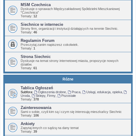
MSM Czechnica
Dyskusje o sprawach Międzyzakładowej Spółdzielni Mieszkaniowej
"Czechnica"
Tematy:
12
Siechnice w internecie
Strony firm, organizacji i instytucji działających na terenie Siechnic.
Tematy:
46
Regulamin Forum
Przeczytaj zanim napiszesz cokolwiek.
Tematy:
1
Strona Siechnic
Dyskusje na temat strony internetowej miasta, propozycje nowych
działów.
Tematy:
61
Różne
Tablica Ogłoszeń
Subfora:
Ogłoszenia drobne
,
Praca
,
Usługi, edukacja, opieka
,
Uroda
,
Sklepy, Firmy
,
Pozostałe
Tematy:
378
Zainteresowania
Sami o sobie, czyli kim są i czym się interesują mieszkańcy Siechnic
Tematy:
106
Ankiety
Zapytaj innych co sądzą na dany temat
Tematy:
39