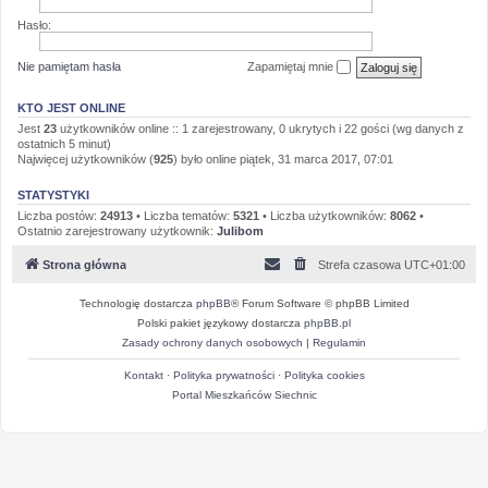
Hasło:
Nie pamiętam hasła
Zapamiętaj mnie
KTO JEST ONLINE
Jest
23
użytkowników online :: 1 zarejestrowany, 0 ukrytych i 22 gości (wg danych z
ostatnich 5 minut)
Najwięcej użytkowników (
925
) było online piątek, 31 marca 2017, 07:01
STATYSTYKI
Liczba postów:
24913
• Liczba tematów:
5321
• Liczba użytkowników:
8062
•
Ostatnio zarejestrowany użytkownik:
Julibom
Strona główna
Strefa czasowa
UTC+01:00
Technologię dostarcza
phpBB
® Forum Software © phpBB Limited
Polski pakiet językowy dostarcza
phpBB.pl
Zasady ochrony danych osobowych
|
Regulamin
Kontakt
·
Polityka prywatności
·
Polityka cookies
Portal Mieszkańców Siechnic