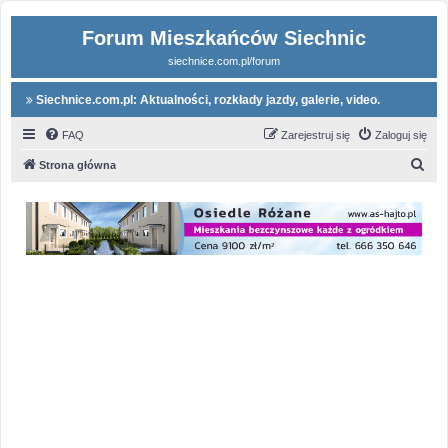
Forum Mieszkańców Siechnic
siechnice.com.pl/forum
Siechnice.com.pl: Aktualności, rozkłady jazdy, galerie, video.
FAQ
Zarejestruj się
Zaloguj się
S
Strona główna
z
u
k
a
j