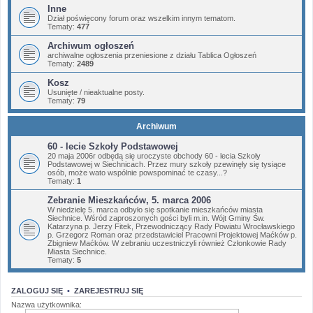
Inne
Dział poświęcony forum oraz wszelkim innym tematom.
Tematy:
477
Archiwum ogłoszeń
archiwalne ogłoszenia przeniesione z działu Tablica Ogłoszeń
Tematy:
2489
Kosz
Usunięte / nieaktualne posty.
Tematy:
79
Archiwum
60 - lecie Szkoły Podstawowej
20 maja 2006r odbędą się uroczyste obchody 60 - lecia Szkoły
Podstawowej w Siechnicach. Przez mury szkoły pzewinęły się tysiące
osób, może wato wspólnie powspominać te czasy...?
Tematy:
1
Zebranie Mieszkańców, 5. marca 2006
W niedzielę 5. marca odbyło się spotkanie mieszkańców miasta
Siechnice. Wśród zaproszonych gości byli m.in. Wójt Gminy Św.
Katarzyna p. Jerzy Fitek, Przewodniczący Rady Powiatu Wrocławskiego
p. Grzegorz Roman oraz przedstawiciel Pracowni Projektowej Maćków p.
Zbigniew Maćków. W zebraniu uczestniczyli również Członkowie Rady
Miasta Siechnice.
Tematy:
5
ZALOGUJ SIĘ
•
ZAREJESTRUJ SIĘ
Nazwa użytkownika: