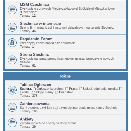
MSM Czechnica
Dyskusje o sprawach Międzyzakładowej Spółdzielni Mieszkaniowej
"Czechnica"
Tematy:
12
Siechnice w internecie
Strony firm, organizacji i instytucji działających na terenie Siechnic.
Tematy:
46
Regulamin Forum
Przeczytaj zanim napiszesz cokolwiek.
Tematy:
1
Strona Siechnic
Dyskusje na temat strony internetowej miasta, propozycje nowych
działów.
Tematy:
61
Różne
Tablica Ogłoszeń
Subfora:
Ogłoszenia drobne
,
Praca
,
Usługi, edukacja, opieka
,
Uroda
,
Sklepy, Firmy
,
Pozostałe
Tematy:
378
Zainteresowania
Sami o sobie, czyli kim są i czym się interesują mieszkańcy Siechnic
Tematy:
106
Ankiety
Zapytaj innych co sądzą na dany temat
Tematy:
39