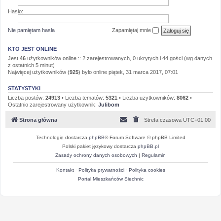
Hasło:
Nie pamiętam hasła
Zapamiętaj mnie
KTO JEST ONLINE
Jest
46
użytkowników online :: 2 zarejestrowanych, 0 ukrytych i 44 gości (wg danych
z ostatnich 5 minut)
Najwięcej użytkowników (
925
) było online piątek, 31 marca 2017, 07:01
STATYSTYKI
Liczba postów:
24913
• Liczba tematów:
5321
• Liczba użytkowników:
8062
•
Ostatnio zarejestrowany użytkownik:
Julibom
Strona główna
Strefa czasowa
UTC+01:00
Technologię dostarcza
phpBB
® Forum Software © phpBB Limited
Polski pakiet językowy dostarcza
phpBB.pl
Zasady ochrony danych osobowych
|
Regulamin
Kontakt
·
Polityka prywatności
·
Polityka cookies
Portal Mieszkańców Siechnic