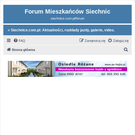
Forum Mieszkańców Siechnic
siechnice.com.pl/forum
Siechnice.com.pl: Aktualności, rozkłady jazdy, galerie, video.
FAQ
Zarejestruj się
Zaloguj się
S
Strona główna
z
u
k
a
j