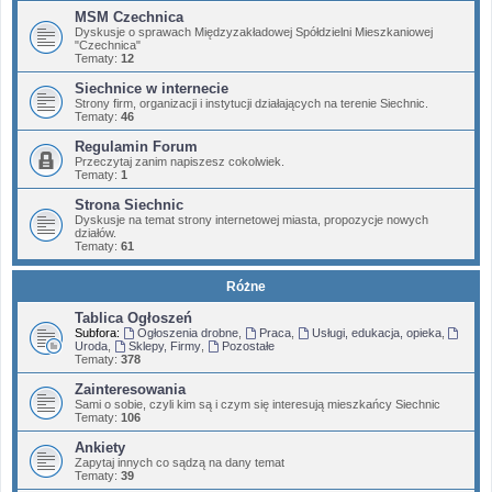
MSM Czechnica
Dyskusje o sprawach Międzyzakładowej Spółdzielni Mieszkaniowej
"Czechnica"
Tematy:
12
Siechnice w internecie
Strony firm, organizacji i instytucji działających na terenie Siechnic.
Tematy:
46
Regulamin Forum
Przeczytaj zanim napiszesz cokolwiek.
Tematy:
1
Strona Siechnic
Dyskusje na temat strony internetowej miasta, propozycje nowych
działów.
Tematy:
61
Różne
Tablica Ogłoszeń
Subfora:
Ogłoszenia drobne
,
Praca
,
Usługi, edukacja, opieka
,
Uroda
,
Sklepy, Firmy
,
Pozostałe
Tematy:
378
Zainteresowania
Sami o sobie, czyli kim są i czym się interesują mieszkańcy Siechnic
Tematy:
106
Ankiety
Zapytaj innych co sądzą na dany temat
Tematy:
39