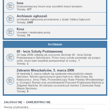
Inne
Dział poświęcony forum oraz wszelkim innym tematom.
Tematy:
477
Archiwum ogłoszeń
archiwalne ogłoszenia przeniesione z działu Tablica Ogłoszeń
Tematy:
2489
Kosz
Usunięte / nieaktualne posty.
Tematy:
79
Archiwum
60 - lecie Szkoły Podstawowej
20 maja 2006r odbędą się uroczyste obchody 60 - lecia Szkoły
Podstawowej w Siechnicach. Przez mury szkoły pzewinęły się tysiące
osób, może wato wspólnie powspominać te czasy...?
Tematy:
1
Zebranie Mieszkańców, 5. marca 2006
W niedzielę 5. marca odbyło się spotkanie mieszkańców miasta
Siechnice. Wśród zaproszonych gości byli m.in. Wójt Gminy Św.
Katarzyna p. Jerzy Fitek, Przewodniczący Rady Powiatu Wrocławskiego
p. Grzegorz Roman oraz przedstawiciel Pracowni Projektowej Maćków p.
Zbigniew Maćków. W zebraniu uczestniczyli również Członkowie Rady
Miasta Siechnice.
Tematy:
5
ZALOGUJ SIĘ
•
ZAREJESTRUJ SIĘ
Nazwa użytkownika: