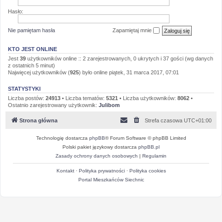
Hasło:
Nie pamiętam hasła
Zapamiętaj mnie
KTO JEST ONLINE
Jest
39
użytkowników online :: 2 zarejestrowanych, 0 ukrytych i 37 gości (wg danych
z ostatnich 5 minut)
Najwięcej użytkowników (
925
) było online piątek, 31 marca 2017, 07:01
STATYSTYKI
Liczba postów:
24913
• Liczba tematów:
5321
• Liczba użytkowników:
8062
•
Ostatnio zarejestrowany użytkownik:
Julibom
Strona główna
Strefa czasowa
UTC+01:00
Technologię dostarcza
phpBB
® Forum Software © phpBB Limited
Polski pakiet językowy dostarcza
phpBB.pl
Zasady ochrony danych osobowych
|
Regulamin
Kontakt
·
Polityka prywatności
·
Polityka cookies
Portal Mieszkańców Siechnic