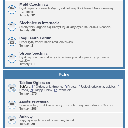
MSM Czechnica
Dyskusje o sprawach Międzyzakładowej Spółdzielni Mieszkaniowej
"Czechnica"
Tematy:
12
Siechnice w internecie
Strony firm, organizacji i instytucji działających na terenie Siechnic.
Tematy:
46
Regulamin Forum
Przeczytaj zanim napiszesz cokolwiek.
Tematy:
1
Strona Siechnic
Dyskusje na temat strony internetowej miasta, propozycje nowych
działów.
Tematy:
61
Różne
Tablica Ogłoszeń
Subfora:
Ogłoszenia drobne
,
Praca
,
Usługi, edukacja, opieka
,
Uroda
,
Sklepy, Firmy
,
Pozostałe
Tematy:
378
Zainteresowania
Sami o sobie, czyli kim są i czym się interesują mieszkańcy Siechnic
Tematy:
106
Ankiety
Zapytaj innych co sądzą na dany temat
Tematy:
39