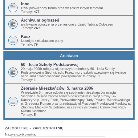
Inne
Dział poświęcony forum oraz wszelkim innym tematom.
Tematy:
477
Archiwum ogłoszeń
archiwalne ogłoszenia przeniesione z działu Tablica Ogłoszeń
Tematy:
2489
Kosz
Usunięte / nieaktualne posty.
Tematy:
79
Archiwum
60 - lecie Szkoły Podstawowej
20 maja 2006r odbędą się uroczyste obchody 60 - lecia Szkoły
Podstawowej w Siechnicach. Przez mury szkoły pzewinęły się tysiące
osób, może wato wspólnie powspominać te czasy...?
Tematy:
1
Zebranie Mieszkańców, 5. marca 2006
W niedzielę 5. marca odbyło się spotkanie mieszkańców miasta
Siechnice. Wśród zaproszonych gości byli m.in. Wójt Gminy Św.
Katarzyna p. Jerzy Fitek, Przewodniczący Rady Powiatu Wrocławskiego
p. Grzegorz Roman oraz przedstawiciel Pracowni Projektowej Maćków p.
Zbigniew Maćków. W zebraniu uczestniczyli również Członkowie Rady
Miasta Siechnice.
Tematy:
5
ZALOGUJ SIĘ
•
ZAREJESTRUJ SIĘ
Nazwa użytkownika: