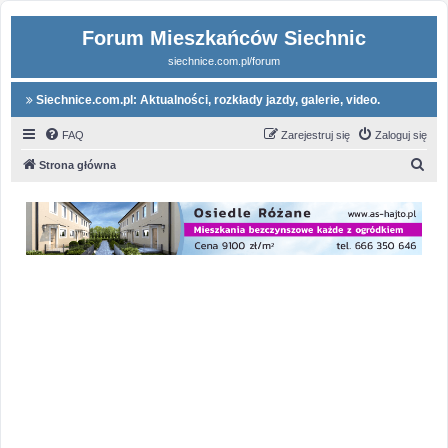
Forum Mieszkańców Siechnic
siechnice.com.pl/forum
Siechnice.com.pl: Aktualności, rozkłady jazdy, galerie, video.
FAQ
Zarejestruj się
Zaloguj się
S
Strona główna
z
u
k
a
j