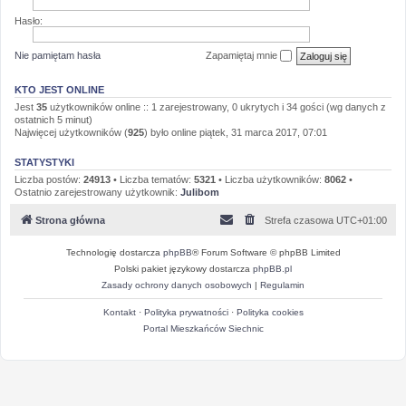
Hasło:
Nie pamiętam hasła
Zapamiętaj mnie
KTO JEST ONLINE
Jest
35
użytkowników online :: 1 zarejestrowany, 0 ukrytych i 34 gości (wg danych z
ostatnich 5 minut)
Najwięcej użytkowników (
925
) było online piątek, 31 marca 2017, 07:01
STATYSTYKI
Liczba postów:
24913
• Liczba tematów:
5321
• Liczba użytkowników:
8062
•
Ostatnio zarejestrowany użytkownik:
Julibom
Strona główna
Strefa czasowa
UTC+01:00
Technologię dostarcza
phpBB
® Forum Software © phpBB Limited
Polski pakiet językowy dostarcza
phpBB.pl
Zasady ochrony danych osobowych
|
Regulamin
Kontakt
·
Polityka prywatności
·
Polityka cookies
Portal Mieszkańców Siechnic