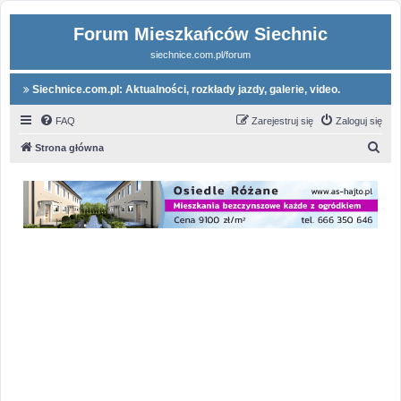
Forum Mieszkańców Siechnic
siechnice.com.pl/forum
Siechnice.com.pl: Aktualności, rozkłady jazdy, galerie, video.
FAQ
Zarejestruj się
Zaloguj się
S
Strona główna
z
u
k
a
j