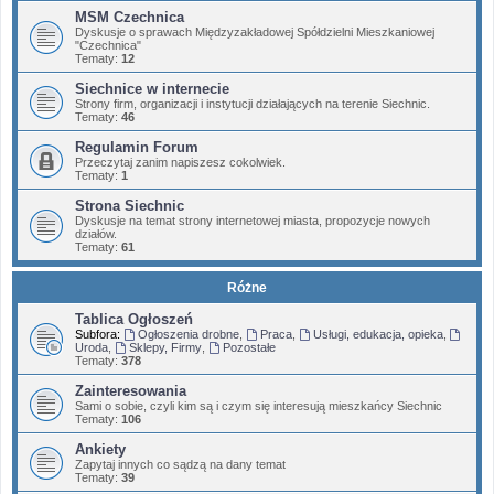
MSM Czechnica
Dyskusje o sprawach Międzyzakładowej Spółdzielni Mieszkaniowej
"Czechnica"
Tematy:
12
Siechnice w internecie
Strony firm, organizacji i instytucji działających na terenie Siechnic.
Tematy:
46
Regulamin Forum
Przeczytaj zanim napiszesz cokolwiek.
Tematy:
1
Strona Siechnic
Dyskusje na temat strony internetowej miasta, propozycje nowych
działów.
Tematy:
61
Różne
Tablica Ogłoszeń
Subfora:
Ogłoszenia drobne
,
Praca
,
Usługi, edukacja, opieka
,
Uroda
,
Sklepy, Firmy
,
Pozostałe
Tematy:
378
Zainteresowania
Sami o sobie, czyli kim są i czym się interesują mieszkańcy Siechnic
Tematy:
106
Ankiety
Zapytaj innych co sądzą na dany temat
Tematy:
39