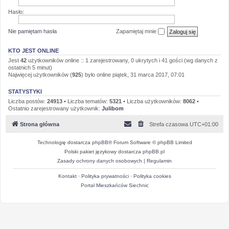
Hasło:
Nie pamiętam hasła
Zapamiętaj mnie
KTO JEST ONLINE
Jest
42
użytkowników online :: 1 zarejestrowany, 0 ukrytych i 41 gości (wg danych z
ostatnich 5 minut)
Najwięcej użytkowników (
925
) było online piątek, 31 marca 2017, 07:01
STATYSTYKI
Liczba postów:
24913
• Liczba tematów:
5321
• Liczba użytkowników:
8062
•
Ostatnio zarejestrowany użytkownik:
Julibom
Strona główna
Strefa czasowa
UTC+01:00
Technologię dostarcza
phpBB
® Forum Software © phpBB Limited
Polski pakiet językowy dostarcza
phpBB.pl
Zasady ochrony danych osobowych
|
Regulamin
Kontakt
·
Polityka prywatności
·
Polityka cookies
Portal Mieszkańców Siechnic