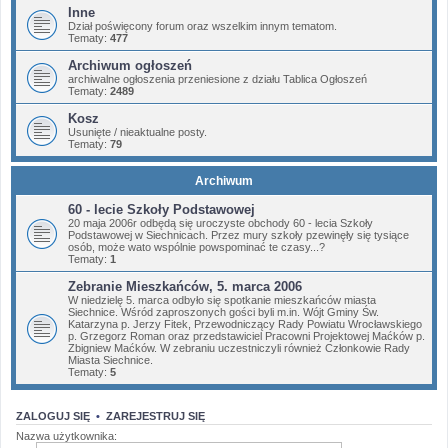
Inne
Dział poświęcony forum oraz wszelkim innym tematom.
Tematy:
477
Archiwum ogłoszeń
archiwalne ogłoszenia przeniesione z działu Tablica Ogłoszeń
Tematy:
2489
Kosz
Usunięte / nieaktualne posty.
Tematy:
79
Archiwum
60 - lecie Szkoły Podstawowej
20 maja 2006r odbędą się uroczyste obchody 60 - lecia Szkoły
Podstawowej w Siechnicach. Przez mury szkoły pzewinęły się tysiące
osób, może wato wspólnie powspominać te czasy...?
Tematy:
1
Zebranie Mieszkańców, 5. marca 2006
W niedzielę 5. marca odbyło się spotkanie mieszkańców miasta
Siechnice. Wśród zaproszonych gości byli m.in. Wójt Gminy Św.
Katarzyna p. Jerzy Fitek, Przewodniczący Rady Powiatu Wrocławskiego
p. Grzegorz Roman oraz przedstawiciel Pracowni Projektowej Maćków p.
Zbigniew Maćków. W zebraniu uczestniczyli również Członkowie Rady
Miasta Siechnice.
Tematy:
5
ZALOGUJ SIĘ
•
ZAREJESTRUJ SIĘ
Nazwa użytkownika: