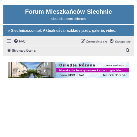
Forum Mieszkańców Siechnic
siechnice.com.pl/forum
Siechnice.com.pl: Aktualności, rozkłady jazdy, galerie, video.
FAQ
Zarejestruj się
Zaloguj się
S
Strona główna
z
u
k
a
j