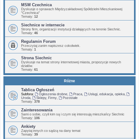
MSM Czechnica
Dyskusje o sprawach Międzyzakładowej Spółdzielni Mieszkaniowej
"Czechnica"
Tematy:
12
Siechnice w internecie
Strony firm, organizacji i instytucji działających na terenie Siechnic.
Tematy:
46
Regulamin Forum
Przeczytaj zanim napiszesz cokolwiek.
Tematy:
1
Strona Siechnic
Dyskusje na temat strony internetowej miasta, propozycje nowych
działów.
Tematy:
61
Różne
Tablica Ogłoszeń
Subfora:
Ogłoszenia drobne
,
Praca
,
Usługi, edukacja, opieka
,
Uroda
,
Sklepy, Firmy
,
Pozostałe
Tematy:
378
Zainteresowania
Sami o sobie, czyli kim są i czym się interesują mieszkańcy Siechnic
Tematy:
106
Ankiety
Zapytaj innych co sądzą na dany temat
Tematy:
39