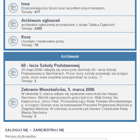
Inne
Dział poświęcony forum oraz wszelkim innym tematom.
Tematy:
477
Archiwum ogłoszeń
archiwalne ogłoszenia przeniesione z działu Tablica Ogłoszeń
Tematy:
2489
Kosz
Usunięte / nieaktualne posty.
Tematy:
79
Archiwum
60 - lecie Szkoły Podstawowej
20 maja 2006r odbędą się uroczyste obchody 60 - lecia Szkoły
Podstawowej w Siechnicach. Przez mury szkoły pzewinęły się tysiące
osób, może wato wspólnie powspominać te czasy...?
Tematy:
1
Zebranie Mieszkańców, 5. marca 2006
W niedzielę 5. marca odbyło się spotkanie mieszkańców miasta
Siechnice. Wśród zaproszonych gości byli m.in. Wójt Gminy Św.
Katarzyna p. Jerzy Fitek, Przewodniczący Rady Powiatu Wrocławskiego
p. Grzegorz Roman oraz przedstawiciel Pracowni Projektowej Maćków p.
Zbigniew Maćków. W zebraniu uczestniczyli również Członkowie Rady
Miasta Siechnice.
Tematy:
5
ZALOGUJ SIĘ
•
ZAREJESTRUJ SIĘ
Nazwa użytkownika: