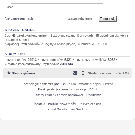
Hasło:
Nie pamiętam hasła
Zapamiętaj mnie
KTO JEST ONLINE
Jest
46
użytkowników online :: 1 zarejestrowany, 0 ukrytych i 45 gości (wg danych z
ostatnich 5 minut)
Najwięcej użytkowników (
925
) było online piątek, 31 marca 2017, 07:01
STATYSTYKI
Liczba postów:
24913
• Liczba tematów:
5321
• Liczba użytkowników:
8062
•
Ostatnio zarejestrowany użytkownik:
Julibom
Strona główna
Strefa czasowa
UTC+01:00
Technologię dostarcza
phpBB
® Forum Software © phpBB Limited
Polski pakiet językowy dostarcza
phpBB.pl
Zasady ochrony danych osobowych
|
Regulamin
Kontakt
·
Polityka prywatności
·
Polityka cookies
Portal Mieszkańców Siechnic